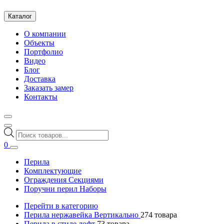
Каталог
О компании
Объекты
Портфолио
Видео
Блог
Доставка
Заказать замер
Контакты
Поиск
товаров
0
Перила
Комплектующие
Ограждения Секциями
Поручни перил Наборы
Перейти в категорию
Перила нержавейка Вертикально
274
товара
Перила в стиле лофт
73
товара