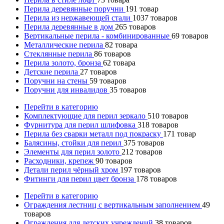
Перила деревянные поручни
191
товар
Перила из нержавеющей стали
1037
товаров
Перила деревянные в дом
265
товаров
Вертикальные перила - комбинированные
69
товаров
Металлические перила
82
товара
Стеклянные перила
86
товаров
Перила золото, бронза
62
товара
Детские перила
27
товаров
Поручни на стены
59
товаров
Поручни для инвалидов
35
товаров
Перейти в категорию
Комплектующие для перил зеркало
510
товаров
Фурнитура для перил шлифовка
318
товаров
Перила без сварки металл под покраску
171
товар
Балясины, стойки для перил
375
товаров
Элементы для перил золото
212
товаров
Расходники, крепеж
90
товаров
Детали перил чёрный хром
197
товаров
Фитинги для перил цвет бронза
178
товаров
Перейти в категорию
Ограждения лестниц с вертикальным заполнением
49
товаров
Ограждения для детских учреждений
38
товаров