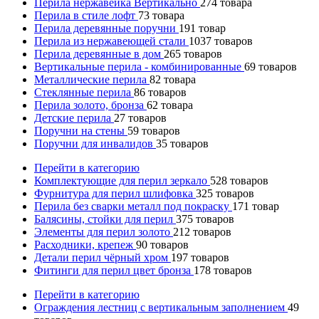
Перила нержавейка Вертикально
274
товара
Перила в стиле лофт
73
товара
Перила деревянные поручни
191
товар
Перила из нержавеющей стали
1037
товаров
Перила деревянные в дом
265
товаров
Вертикальные перила - комбинированные
69
товаров
Металлические перила
82
товара
Стеклянные перила
86
товаров
Перила золото, бронза
62
товара
Детские перила
27
товаров
Поручни на стены
59
товаров
Поручни для инвалидов
35
товаров
Перейти в категорию
Комплектующие для перил зеркало
528
товаров
Фурнитура для перил шлифовка
325
товаров
Перила без сварки металл под покраску
171
товар
Балясины, стойки для перил
375
товаров
Элементы для перил золото
212
товаров
Расходники, крепеж
90
товаров
Детали перил чёрный хром
197
товаров
Фитинги для перил цвет бронза
178
товаров
Перейти в категорию
Ограждения лестниц с вертикальным заполнением
49