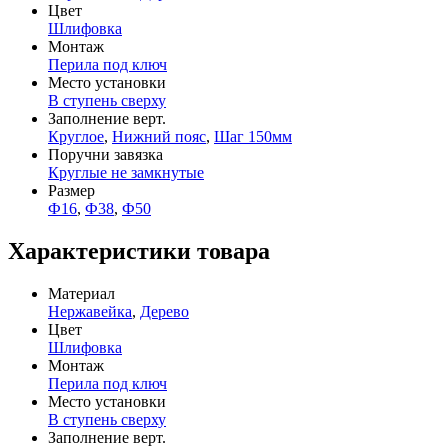
Цвет
Шлифовка
Монтаж
Перила под ключ
Место установки
В ступень сверху
Заполнение верт.
Круглое
,
Нижний пояс
,
Шаг 150мм
Поручни завязка
Круглые не замкнутые
Размер
Ф16
,
Ф38
,
Ф50
Характеристики товара
Материал
Нержавейка
,
Дерево
Цвет
Шлифовка
Монтаж
Перила под ключ
Место установки
В ступень сверху
Заполнение верт.