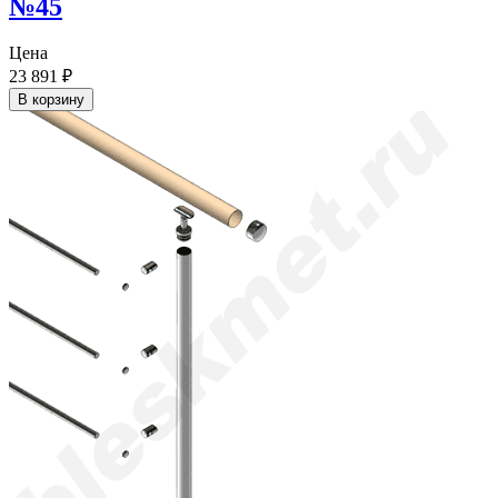
№45
Цена
23 891
₽
В корзину