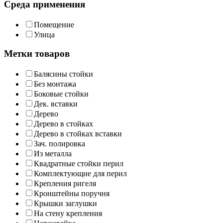
Среда применения
Помещение
Улица
Метки товаров
Балясины стойки
Без монтажа
Боковые стойки
Дек. вставки
Дерево
Дерево в стойках
Дерево в стойках вставки
Зач. полировка
Из металла
Квадратные стойки перил
Комплектующие для перил
Крепления ригеля
Кронштейны поручня
Крышки заглушки
На стену крепления