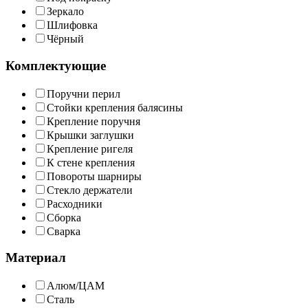
Зеркало
Шлифовка
Чёрный
Комплектующие
Поручни перил
Стойки крепления балясины
Крепление поручня
Крышки заглушки
Крепление ригеля
К стене крепления
Повороты шарниры
Стекло держатели
Расходники
Сборка
Сварка
Материал
Алюм/ЦАМ
Сталь