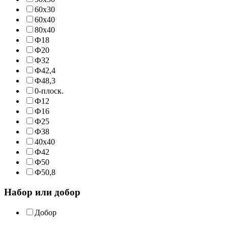
60х30
60х40
80х40
Ф18
Ф20
Ф32
Ф42,4
Ф48,3
0-плоск.
Ф12
Ф16
Ф25
Ф38
40х40
Ф42
Ф50
Ф50,8
Набор или добор
Добор