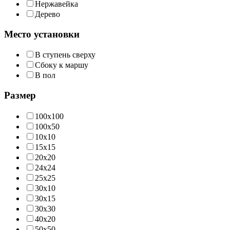
Нержавейка
Дерево
Место установки
В ступень сверху
Сбоку к маршу
В пол
Размер
100х100
100х50
10х10
15х15
20х20
24х24
25х25
30х10
30х15
30х30
40х20
50х50