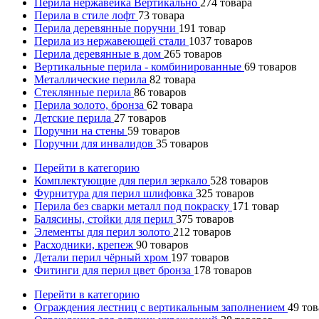
Перила нержавейка Вертикально
274
товара
Перила в стиле лофт
73
товара
Перила деревянные поручни
191
товар
Перила из нержавеющей стали
1037
товаров
Перила деревянные в дом
265
товаров
Вертикальные перила - комбинированные
69
товаров
Металлические перила
82
товара
Стеклянные перила
86
товаров
Перила золото, бронза
62
товара
Детские перила
27
товаров
Поручни на стены
59
товаров
Поручни для инвалидов
35
товаров
Перейти в категорию
Комплектующие для перил зеркало
528
товаров
Фурнитура для перил шлифовка
325
товаров
Перила без сварки металл под покраску
171
товар
Балясины, стойки для перил
375
товаров
Элементы для перил золото
212
товаров
Расходники, крепеж
90
товаров
Детали перил чёрный хром
197
товаров
Фитинги для перил цвет бронза
178
товаров
Перейти в категорию
Ограждения лестниц с вертикальным заполнением
49
тов