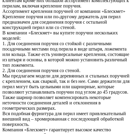
клиентам кроме них большой ассортимент комплектующих к
перилам, включая крепление поручня.
Ассортимент крепления поручней от компании «Блескмет»
Крепление поручня или по-другому держатель для перил
предназначен для соединения поручня с остальной
конструкцией перил или со стеной.
В компании «Блескмет» вы купите поручни нескольких
моделей:
1. Для соединения поручня со стойкой с различными
посадочными местами под перила в виде штыря, ложемента
или кольца. Также есть универсальные крепления, состоящие
из штыря и основы, в которой можно установить различный
тип ложемента.
2. Для соединения поручня со стеной.
Мы предлагаем модели для деревянных и стальных поручней
с креплением, как сваркой, так и без нее. Сами держатели для
перил могут быть цельными или шарнирные, которые
позволяют устанавливать поручни под углом до 45 градусов.
Также шарнир позволяет компенсировать некоторые
неточности соединения деталей и отклонения в
геометрических размерах.
Вся подобная фурнитура для перил имеет привлекательный
внешний вид – хромированная с последующей обработкой
поверхность.
Компания «Блескмет» гарантирует высокое качество