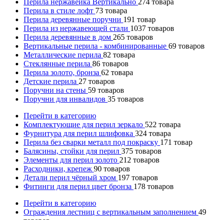
Перила нержавейка Вертикально
274
товара
Перила в стиле лофт
73
товара
Перила деревянные поручни
191
товар
Перила из нержавеющей стали
1037
товаров
Перила деревянные в дом
265
товаров
Вертикальные перила - комбинированные
69
товаров
Металлические перила
82
товара
Стеклянные перила
86
товаров
Перила золото, бронза
62
товара
Детские перила
27
товаров
Поручни на стены
59
товаров
Поручни для инвалидов
35
товаров
Перейти в категорию
Комплектующие для перил зеркало
522
товара
Фурнитура для перил шлифовка
324
товара
Перила без сварки металл под покраску
171
товар
Балясины, стойки для перил
375
товаров
Элементы для перил золото
212
товаров
Расходники, крепеж
90
товаров
Детали перил чёрный хром
197
товаров
Фитинги для перил цвет бронза
178
товаров
Перейти в категорию
Ограждения лестниц с вертикальным заполнением
49