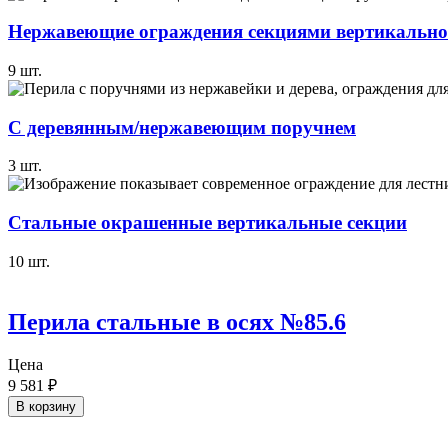
Нержавеющие ограждения секциями вертикально
9
шт.
С деревянным/нержавеющим поручнем
3
шт.
Стальные окрашенные вертикальные секции
10
шт.
Перила стальные в осях №85.6
Цена
9 581
₽
В корзину