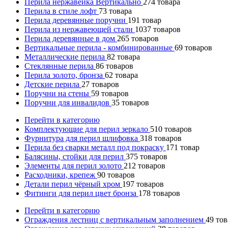
Перила нержавейка Вертикально
274
товара
Перила в стиле лофт
73
товара
Перила деревянные поручни
191
товар
Перила из нержавеющей стали
1037
товаров
Перила деревянные в дом
265
товаров
Вертикальные перила - комбинированные
69
товаров
Металлические перила
82
товара
Стеклянные перила
86
товаров
Перила золото, бронза
62
товара
Детские перила
27
товаров
Поручни на стены
59
товаров
Поручни для инвалидов
35
товаров
Перейти в категорию
Комплектующие для перил зеркало
510
товаров
Фурнитура для перил шлифовка
318
товаров
Перила без сварки металл под покраску
171
товар
Балясины, стойки для перил
375
товаров
Элементы для перил золото
212
товаров
Расходники, крепеж
90
товаров
Детали перил чёрный хром
197
товаров
Фитинги для перил цвет бронза
178
товаров
Перейти в категорию
Ограждения лестниц с вертикальным заполнением
49
тов