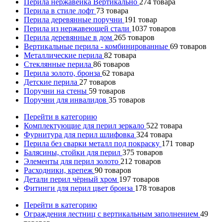
Перила нержавейка Вертикально
274
товара
Перила в стиле лофт
73
товара
Перила деревянные поручни
191
товар
Перила из нержавеющей стали
1037
товаров
Перила деревянные в дом
265
товаров
Вертикальные перила - комбинированные
69
товаров
Металлические перила
82
товара
Стеклянные перила
86
товаров
Перила золото, бронза
62
товара
Детские перила
27
товаров
Поручни на стены
59
товаров
Поручни для инвалидов
35
товаров
Перейти в категорию
Комплектующие для перил зеркало
522
товара
Фурнитура для перил шлифовка
324
товара
Перила без сварки металл под покраску
171
товар
Балясины, стойки для перил
375
товаров
Элементы для перил золото
212
товаров
Расходники, крепеж
90
товаров
Детали перил чёрный хром
197
товаров
Фитинги для перил цвет бронза
178
товаров
Перейти в категорию
Ограждения лестниц с вертикальным заполнением
49