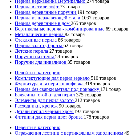
Перила нержавейка Вертикально
274
товара
Перила в стиле лофт
73
товара
Перила деревянные поручни
191
товар
Перила из нержавеющей стали
1037
товаров
Перила деревянные в дом
265
товаров
Вертикальные перила - комбинированные
69
товаров
Металлические перила
82
товара
Стеклянные перила
86
товаров
Перила золото, бронза
62
товара
Детские перила
27
товаров
Поручни на стены
59
товаров
Поручни для инвалидов
35
товаров
Перейти в категорию
Комплектующие для перил зеркало
510
товаров
Фурнитура для перил шлифовка
318
товаров
Перила без сварки металл под покраску
171
товар
Балясины, стойки для перил
375
товаров
Элементы для перил золото
212
товаров
Расходники, крепеж
90
товаров
Детали перил чёрный хром
197
товаров
Фитинги для перил цвет бронза
178
товаров
Перейти в категорию
Ограждения лестниц с вертикальным заполнением
49