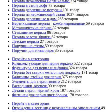
Перила нержавейка Вертикально
274
товара
Перила в стиле лофт
73
товара
Перила деревянные поручни
191
товар
Перила из нержавеющей стали
1037
товаров
Перила деревянные в дом
265
товаров
Вертикальные перила - комбинированные
69
товаров
Металлические перила
82
товара
Стеклянные перила
86
товаров
Перила золото, бронза
62
товара
Детские перила
27
товаров
Поручни на стены
59
товаров
Поручни для инвалидов
35
товаров
Перейти в категорию
Комплектующие для перил зеркало
522
товара
Фурнитура для перил шлифовка
324
товара
Перила без сварки металл под покраску
171
товар
Балясины, стойки для перил
375
товаров
Элементы для перил золото
212
товаров
Расходники, крепеж
90
товаров
Детали перил чёрный хром
197
товаров
Фитинги для перил цвет бронза
178
товаров
Перейти в категорию
Ограждения лестниц с вертикальным заполнением
49