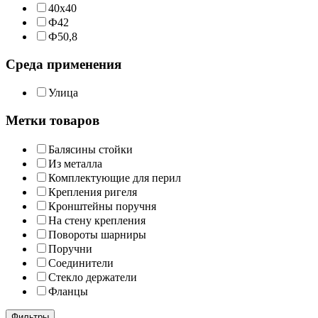
40х40
Ф42
Ф50,8
Среда применения
Улица
Метки товаров
Балясины стойки
Из металла
Комплектующие для перил
Крепления ригеля
Кронштейны поручня
На стену крепления
Повороты шарниры
Поручни
Соединители
Стекло держатели
Фланцы
Фильтры