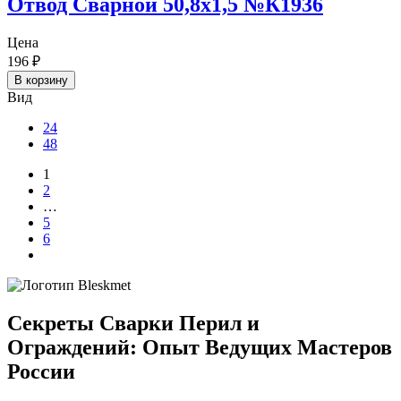
Отвод Сварной 50,8х1,5 №К1936
Цена
196
₽
В корзину
Вид
24
48
1
2
…
5
6
Секреты Сварки Перил и
Ограждений: Опыт Ведущих Мастеров
России