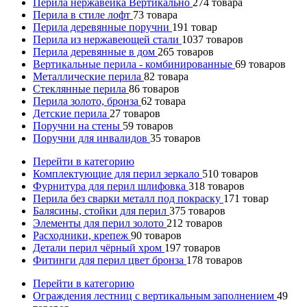
Перила нержавейка Вертикально
274
товара
Перила в стиле лофт
73
товара
Перила деревянные поручни
191
товар
Перила из нержавеющей стали
1037
товаров
Перила деревянные в дом
265
товаров
Вертикальные перила - комбинированные
69
товаров
Металлические перила
82
товара
Стеклянные перила
86
товаров
Перила золото, бронза
62
товара
Детские перила
27
товаров
Поручни на стены
59
товаров
Поручни для инвалидов
35
товаров
Перейти в категорию
Комплектующие для перил зеркало
510
товаров
Фурнитура для перил шлифовка
318
товаров
Перила без сварки металл под покраску
171
товар
Балясины, стойки для перил
375
товаров
Элементы для перил золото
212
товаров
Расходники, крепеж
90
товаров
Детали перил чёрный хром
197
товаров
Фитинги для перил цвет бронза
178
товаров
Перейти в категорию
Ограждения лестниц с вертикальным заполнением
49