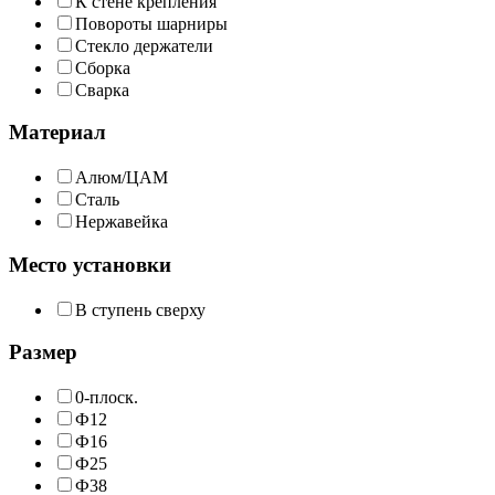
К стене крепления
Повороты шарниры
Стекло держатели
Сборка
Сварка
Материал
Алюм/ЦАМ
Сталь
Нержавейка
Место установки
В ступень сверху
Размер
0-плоск.
Ф12
Ф16
Ф25
Ф38