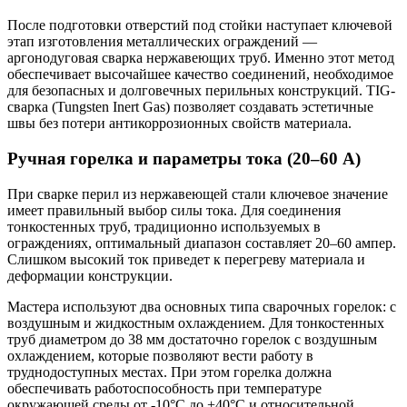
После подготовки отверстий под стойки наступает ключевой
этап изготовления металлических ограждений —
аргонодуговая сварка нержавеющих труб. Именно этот метод
обеспечивает высочайшее качество соединений, необходимое
для безопасных и долговечных перильных конструкций. TIG-
сварка (Tungsten Inert Gas) позволяет создавать эстетичные
швы без потери антикоррозионных свойств материала.
Ручная горелка и параметры тока (20–60 А)
При сварке перил из нержавеющей стали ключевое значение
имеет правильный выбор силы тока. Для соединения
тонкостенных труб, традиционно используемых в
ограждениях, оптимальный диапазон составляет 20–60 ампер.
Слишком высокий ток приведет к перегреву материала и
деформации конструкции.
Мастера используют два основных типа сварочных горелок: с
воздушным и жидкостным охлаждением. Для тонкостенных
труб диаметром до 38 мм достаточно горелок с воздушным
охлаждением, которые позволяют вести работу в
труднодоступных местах. При этом горелка должна
обеспечивать работоспособность при температуре
окружающей среды от -10°C до +40°C и относительной