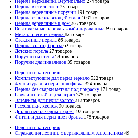
Перила нержавейка Вертикально
274
товара
Перила в стиле лофт
73
товара
Перила деревянные поручни
191
товар
Перила из нержавеющей стали
1037
товаров
Перила деревянные в дом
265
товаров
Вертикальные перила - комбинированные
69
товаров
Металлические перила
82
товара
Стеклянные перила
86
товаров
Перила золото, бронза
62
товара
Детские перила
27
товаров
Поручни на стены
59
товаров
Поручни для инвалидов
35
товаров
Перейти в категорию
Комплектующие для перил зеркало
522
товара
Фурнитура для перил шлифовка
324
товара
Перила без сварки металл под покраску
171
товар
Балясины, стойки для перил
375
товаров
Элементы для перил золото
212
товаров
Расходники, крепеж
90
товаров
Детали перил чёрный хром
197
товаров
Фитинги для перил цвет бронза
178
товаров
Перейти в категорию
Ограждения лестниц с вертикальным заполнением
49