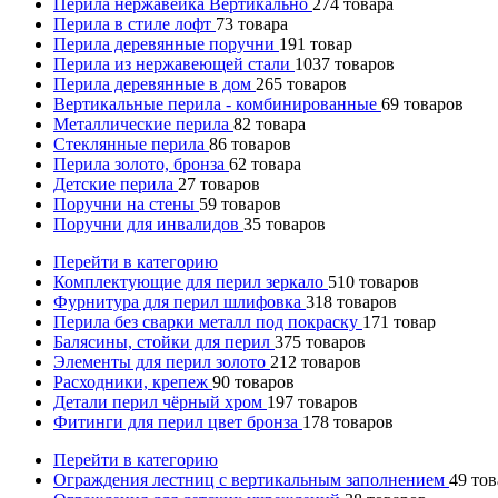
Перила нержавейка Вертикально
274
товара
Перила в стиле лофт
73
товара
Перила деревянные поручни
191
товар
Перила из нержавеющей стали
1037
товаров
Перила деревянные в дом
265
товаров
Вертикальные перила - комбинированные
69
товаров
Металлические перила
82
товара
Стеклянные перила
86
товаров
Перила золото, бронза
62
товара
Детские перила
27
товаров
Поручни на стены
59
товаров
Поручни для инвалидов
35
товаров
Перейти в категорию
Комплектующие для перил зеркало
510
товаров
Фурнитура для перил шлифовка
318
товаров
Перила без сварки металл под покраску
171
товар
Балясины, стойки для перил
375
товаров
Элементы для перил золото
212
товаров
Расходники, крепеж
90
товаров
Детали перил чёрный хром
197
товаров
Фитинги для перил цвет бронза
178
товаров
Перейти в категорию
Ограждения лестниц с вертикальным заполнением
49
тов