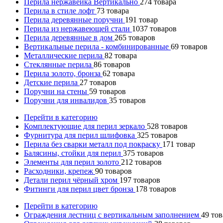
Перила нержавейка Вертикально
274
товара
Перила в стиле лофт
73
товара
Перила деревянные поручни
191
товар
Перила из нержавеющей стали
1037
товаров
Перила деревянные в дом
265
товаров
Вертикальные перила - комбинированные
69
товаров
Металлические перила
82
товара
Стеклянные перила
86
товаров
Перила золото, бронза
62
товара
Детские перила
27
товаров
Поручни на стены
59
товаров
Поручни для инвалидов
35
товаров
Перейти в категорию
Комплектующие для перил зеркало
528
товаров
Фурнитура для перил шлифовка
325
товаров
Перила без сварки металл под покраску
171
товар
Балясины, стойки для перил
375
товаров
Элементы для перил золото
212
товаров
Расходники, крепеж
90
товаров
Детали перил чёрный хром
197
товаров
Фитинги для перил цвет бронза
178
товаров
Перейти в категорию
Ограждения лестниц с вертикальным заполнением
49
тов