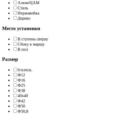
Алюм/ЦАМ
Сталь
Нержавейка
Дерево
Место установки
В ступень сверху
Сбоку к маршу
В пол
Размер
0-плоск.
Ф12
Ф16
Ф25
Ф38
40х40
Ф42
Ф50
Ф50,8