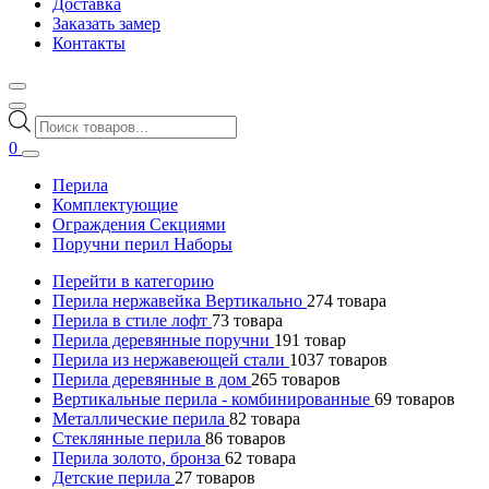
Доставка
Заказать замер
Контакты
Поиск
товаров
0
Перила
Комплектующие
Ограждения Секциями
Поручни перил Наборы
Перейти в категорию
Перила нержавейка Вертикально
274
товара
Перила в стиле лофт
73
товара
Перила деревянные поручни
191
товар
Перила из нержавеющей стали
1037
товаров
Перила деревянные в дом
265
товаров
Вертикальные перила - комбинированные
69
товаров
Металлические перила
82
товара
Стеклянные перила
86
товаров
Перила золото, бронза
62
товара
Детские перила
27
товаров