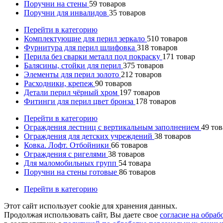
Поручни на стены
59
товаров
Поручни для инвалидов
35
товаров
Перейти в категорию
Комплектующие для перил зеркало
510
товаров
Фурнитура для перил шлифовка
318
товаров
Перила без сварки металл под покраску
171
товар
Балясины, стойки для перил
375
товаров
Элементы для перил золото
212
товаров
Расходники, крепеж
90
товаров
Детали перил чёрный хром
197
товаров
Фитинги для перил цвет бронза
178
товаров
Перейти в категорию
Ограждения лестниц с вертикальным заполнением
49
тов
Ограждения для детских учреждений
38
товаров
Ковка. Лофт. Отбойники
66
товаров
Ограждения с ригелями
38
товаров
Для маломобильных групп
54
товара
Поручни на стены готовые
86
товаров
Перейти в категорию
Этот сайт использует cookie для хранения данных.
Продолжая использовать сайт, Вы даете свое
согласие на обра