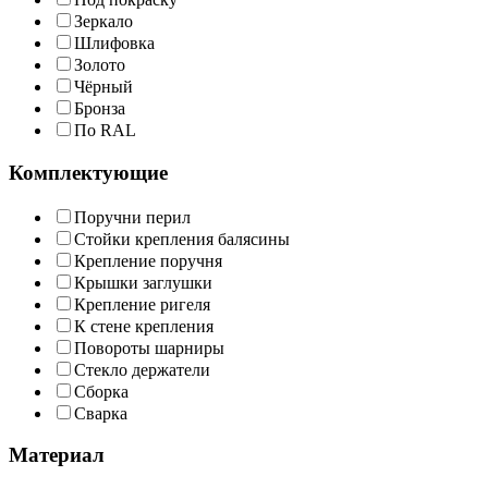
Зеркало
Шлифовка
Золото
Чёрный
Бронза
По RAL
Комплектующие
Поручни перил
Стойки крепления балясины
Крепление поручня
Крышки заглушки
Крепление ригеля
К стене крепления
Повороты шарниры
Стекло держатели
Сборка
Сварка
Материал