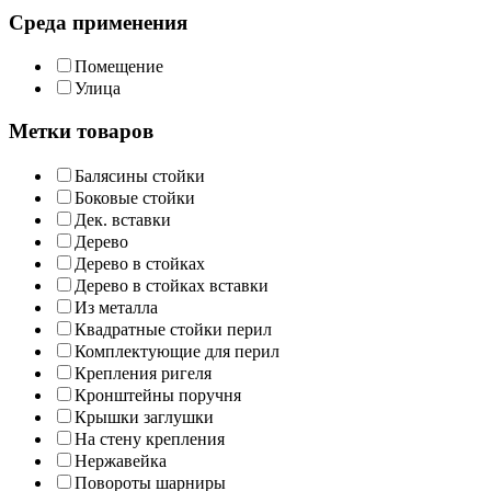
Среда применения
Помещение
Улица
Метки товаров
Балясины стойки
Боковые стойки
Дек. вставки
Дерево
Дерево в стойках
Дерево в стойках вставки
Из металла
Квадратные стойки перил
Комплектующие для перил
Крепления ригеля
Кронштейны поручня
Крышки заглушки
На стену крепления
Нержавейка
Повороты шарниры