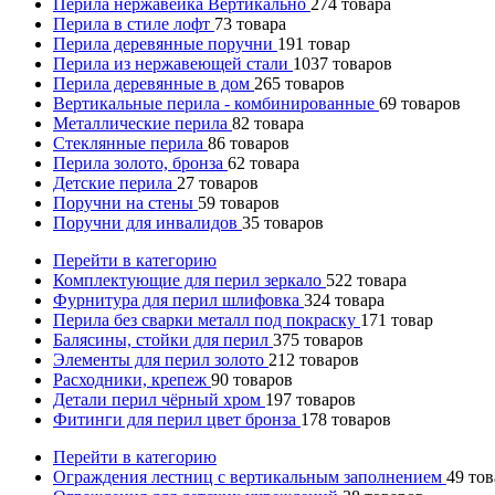
Перила нержавейка Вертикально
274
товара
Перила в стиле лофт
73
товара
Перила деревянные поручни
191
товар
Перила из нержавеющей стали
1037
товаров
Перила деревянные в дом
265
товаров
Вертикальные перила - комбинированные
69
товаров
Металлические перила
82
товара
Стеклянные перила
86
товаров
Перила золото, бронза
62
товара
Детские перила
27
товаров
Поручни на стены
59
товаров
Поручни для инвалидов
35
товаров
Перейти в категорию
Комплектующие для перил зеркало
522
товара
Фурнитура для перил шлифовка
324
товара
Перила без сварки металл под покраску
171
товар
Балясины, стойки для перил
375
товаров
Элементы для перил золото
212
товаров
Расходники, крепеж
90
товаров
Детали перил чёрный хром
197
товаров
Фитинги для перил цвет бронза
178
товаров
Перейти в категорию
Ограждения лестниц с вертикальным заполнением
49
тов