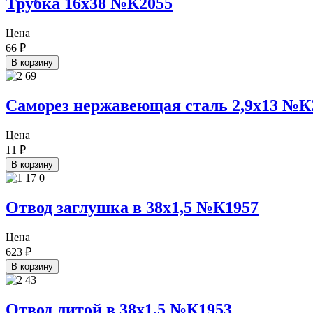
Трубка 16х38 №К2055
Цена
66
₽
В корзину
Саморез нержавеющая сталь 2,9х13 №К
Цена
11
₽
В корзину
Отвод заглушка в 38х1,5 №К1957
Цена
623
₽
В корзину
Отвод литой в 38х1,5 №К1953