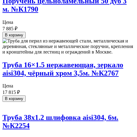
Поручень цельноламельный 50 дуб 3
м. №К1790
Цена
7 885
₽
В корзину
Труба 16×1.5 нержавеющая, зеркало
aisi304, чёрный хром 3,5м. №К2767
Цена
17 815
₽
В корзину
Труба 38х1.2 шлифовка aisi304, 6м.
№К2254