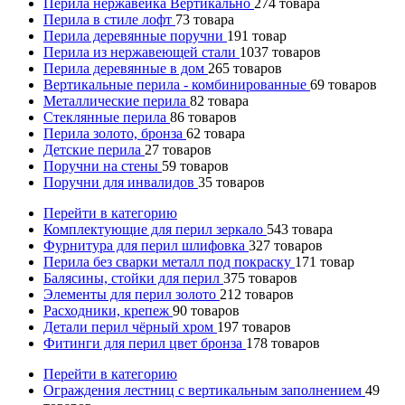
Перила нержавейка Вертикально
274
товара
Перила в стиле лофт
73
товара
Перила деревянные поручни
191
товар
Перила из нержавеющей стали
1037
товаров
Перила деревянные в дом
265
товаров
Вертикальные перила - комбинированные
69
товаров
Металлические перила
82
товара
Стеклянные перила
86
товаров
Перила золото, бронза
62
товара
Детские перила
27
товаров
Поручни на стены
59
товаров
Поручни для инвалидов
35
товаров
Перейти в категорию
Комплектующие для перил зеркало
543
товара
Фурнитура для перил шлифовка
327
товаров
Перила без сварки металл под покраску
171
товар
Балясины, стойки для перил
375
товаров
Элементы для перил золото
212
товаров
Расходники, крепеж
90
товаров
Детали перил чёрный хром
197
товаров
Фитинги для перил цвет бронза
178
товаров
Перейти в категорию
Ограждения лестниц с вертикальным заполнением
49