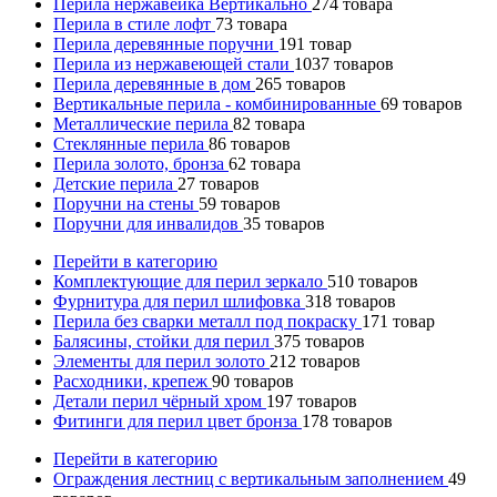
Перила нержавейка Вертикально
274
товара
Перила в стиле лофт
73
товара
Перила деревянные поручни
191
товар
Перила из нержавеющей стали
1037
товаров
Перила деревянные в дом
265
товаров
Вертикальные перила - комбинированные
69
товаров
Металлические перила
82
товара
Стеклянные перила
86
товаров
Перила золото, бронза
62
товара
Детские перила
27
товаров
Поручни на стены
59
товаров
Поручни для инвалидов
35
товаров
Перейти в категорию
Комплектующие для перил зеркало
510
товаров
Фурнитура для перил шлифовка
318
товаров
Перила без сварки металл под покраску
171
товар
Балясины, стойки для перил
375
товаров
Элементы для перил золото
212
товаров
Расходники, крепеж
90
товаров
Детали перил чёрный хром
197
товаров
Фитинги для перил цвет бронза
178
товаров
Перейти в категорию
Ограждения лестниц с вертикальным заполнением
49