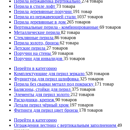
Перила нержавейка Вертикально
274
товара
Перила в стиле лофт
73
товара
Перила деревянные поручни
191
товар
Перила из нержавеющей стали
1037
товаров
Перила деревянные в дом
265
товаров
Вертикальные перила - комбинированные
69
товаров
Металлические перила
82
товара
Стеклянные перила
86
товаров
Перила золото, бронза
62
товара
Детские перила
27
товаров
Поручни на стены
59
товаров
Поручни для инвалидов
35
товаров
Перейти в категорию
Комплектующие для перил зеркало
528
товаров
Фурнитура для перил шлифовка
325
товаров
Перила без сварки металл под покраску
171
товар
Балясины, стойки для перил
375
товаров
Элементы для перил золото
212
товаров
Расходники, крепеж
90
товаров
Детали перил чёрный хром
197
товаров
Фитинги для перил цвет бронза
178
товаров
Перейти в категорию
Ограждения лестниц с вертикальным заполнением
49