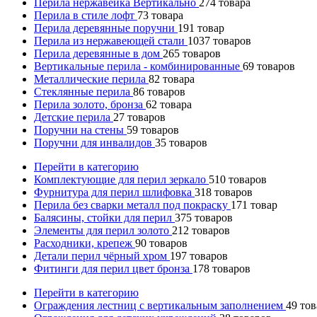
Перила нержавейка Вертикально
274
товара
Перила в стиле лофт
73
товара
Перила деревянные поручни
191
товар
Перила из нержавеющей стали
1037
товаров
Перила деревянные в дом
265
товаров
Вертикальные перила - комбинированные
69
товаров
Металлические перила
82
товара
Стеклянные перила
86
товаров
Перила золото, бронза
62
товара
Детские перила
27
товаров
Поручни на стены
59
товаров
Поручни для инвалидов
35
товаров
Перейти в категорию
Комплектующие для перил зеркало
510
товаров
Фурнитура для перил шлифовка
318
товаров
Перила без сварки металл под покраску
171
товар
Балясины, стойки для перил
375
товаров
Элементы для перил золото
212
товаров
Расходники, крепеж
90
товаров
Детали перил чёрный хром
197
товаров
Фитинги для перил цвет бронза
178
товаров
Перейти в категорию
Ограждения лестниц с вертикальным заполнением
49
тов