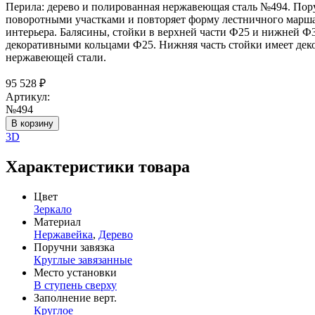
Перила: дерево и полированная нержавеющая сталь №494. Поруч
поворотными участками и повторяет форму лестничного марша. Т
интерьера. Балясины, стойки в верхней части Ф25 и нижней 
декоративными кольцами Ф25. Нижняя часть стойки имеет дек
нержавеющей стали.
95 528
₽
Артикул:
№494
В корзину
3D
Характеристики товара
Цвет
Зеркало
Материал
Нержавейка
,
Дерево
Поручни завязка
Круглые завязанные
Место установки
В ступень сверху
Заполнение верт.
Круглое