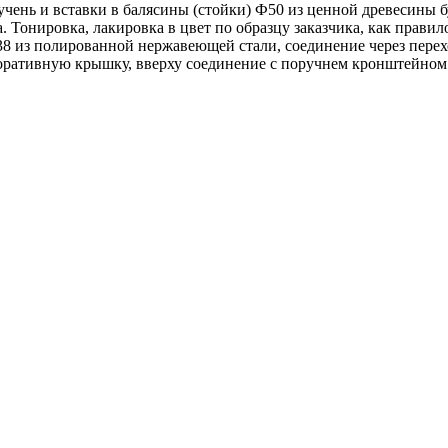
ень и вставки в балясины (стойки) Ф50 из ценной древесины бу
онировка, лакировка в цвет по образцу заказчика, как правило 
Ф38 из полированной нержавеющей стали, соединение через пере
оративную крышку, вверху соединение с поручнем кронштейном 