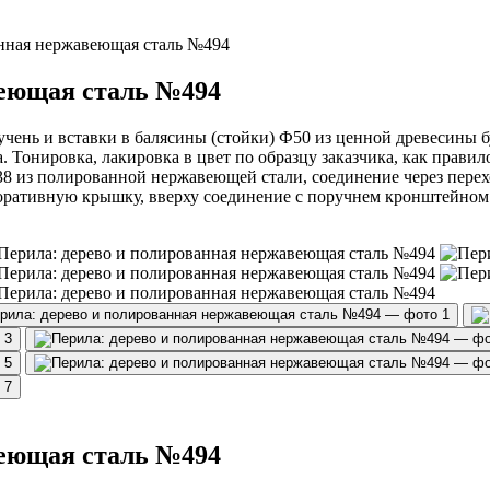
анная нержавеющая сталь №494
веющая сталь №494
ень и вставки в балясины (стойки) Ф50 из ценной древесины бу
онировка, лакировка в цвет по образцу заказчика, как правило 
Ф38 из полированной нержавеющей стали, соединение через пере
оративную крышку, вверху соединение с поручнем кронштейном 
веющая сталь №494