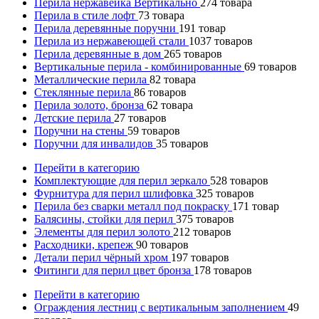
Перила нержавейка Вертикально
274
товара
Перила в стиле лофт
73
товара
Перила деревянные поручни
191
товар
Перила из нержавеющей стали
1037
товаров
Перила деревянные в дом
265
товаров
Вертикальные перила - комбинированные
69
товаров
Металлические перила
82
товара
Стеклянные перила
86
товаров
Перила золото, бронза
62
товара
Детские перила
27
товаров
Поручни на стены
59
товаров
Поручни для инвалидов
35
товаров
Перейти в категорию
Комплектующие для перил зеркало
528
товаров
Фурнитура для перил шлифовка
325
товаров
Перила без сварки металл под покраску
171
товар
Балясины, стойки для перил
375
товаров
Элементы для перил золото
212
товаров
Расходники, крепеж
90
товаров
Детали перил чёрный хром
197
товаров
Фитинги для перил цвет бронза
178
товаров
Перейти в категорию
Ограждения лестниц с вертикальным заполнением
49