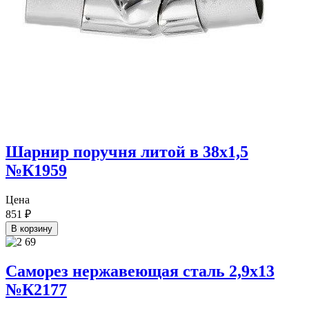
Шарнир поручня литой в 38х1,5
№К1959
Цена
851
₽
В корзину
Саморез нержавеющая сталь 2,9х13
№К2177