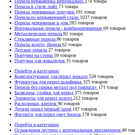
Перила нержавейка Вертикально
274
товара
Перила в стиле лофт
73
товара
Перила деревянные поручни
191
товар
Перила из нержавеющей стали
1037
товаров
Перила деревянные в дом
265
товаров
Вертикальные перила - комбинированные
69
товаров
Металлические перила
82
товара
Стеклянные перила
86
товаров
Перила золото, бронза
62
товара
Детские перила
27
товаров
Поручни на стены
59
товаров
Поручни для инвалидов
35
товаров
Перейти в категорию
Комплектующие для перил зеркало
528
товаров
Фурнитура для перил шлифовка
325
товаров
Перила без сварки металл под покраску
171
товар
Балясины, стойки для перил
375
товаров
Элементы для перил золото
212
товаров
Расходники, крепеж
90
товаров
Детали перил чёрный хром
197
товаров
Фитинги для перил цвет бронза
178
товаров
Перейти в категорию
Ограждения лестниц с вертикальным заполнением
49
тов