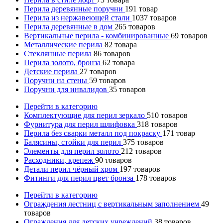
Перила деревянные поручни
191
товар
Перила из нержавеющей стали
1037
товаров
Перила деревянные в дом
265
товаров
Вертикальные перила - комбинированные
69
товаров
Металлические перила
82
товара
Стеклянные перила
86
товаров
Перила золото, бронза
62
товара
Детские перила
27
товаров
Поручни на стены
59
товаров
Поручни для инвалидов
35
товаров
Перейти в категорию
Комплектующие для перил зеркало
510
товаров
Фурнитура для перил шлифовка
318
товаров
Перила без сварки металл под покраску
171
товар
Балясины, стойки для перил
375
товаров
Элементы для перил золото
212
товаров
Расходники, крепеж
90
товаров
Детали перил чёрный хром
197
товаров
Фитинги для перил цвет бронза
178
товаров
Перейти в категорию
Ограждения лестниц с вертикальным заполнением
49
товаров
Ограждения для детских учреждений
38
товаров