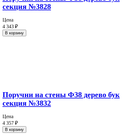
секция №3828
Цена
4 343
₽
В корзину
Поручни на стены Ф38 дерево бук
секция №3832
Цена
4 357
₽
В корзину