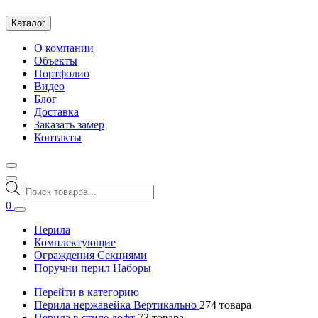
Каталог
О компании
Объекты
Портфолио
Видео
Блог
Доставка
Заказать замер
Контакты
Поиск
товаров
0
Перила
Комплектующие
Ограждения Секциями
Поручни перил Наборы
Перейти в категорию
Перила нержавейка Вертикально
274
товара
Перила в стиле лофт
73
товара