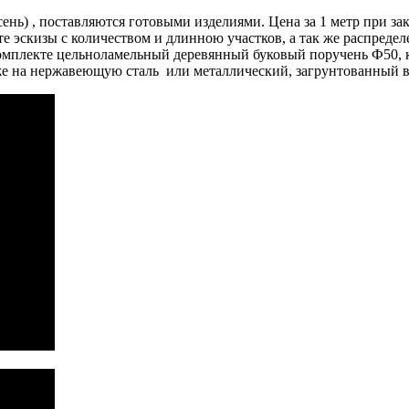
ень) , поставляются готовыми изделиями. Цена за 1 метр при зак
е эскизы с количеством и длинною участков, а так же распреде
 комплекте цельноламельный деревянный буковый поручень Ф50,
к же на нержавеющую сталь или металлический, загрунтованный в