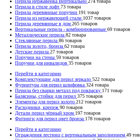
Перила нержавейка Вертикально
274
товара
Перила в стиле лофт
73
товара
Перила деревянные поручни
191
товар
Перила из нержавеющей стали
1037
товаров
Перила деревянные в дом
265
товаров
Вертикальные перила - комбинированные
69
товаров
Металлические перила
82
товара
Стеклянные перила
86
товаров
Перила золото, бронза
62
товара
Детские перила
27
товаров
Поручни на стены
59
товаров
Поручни для инвалидов
35
товаров
Перейти в категорию
Комплектующие для перил зеркало
522
товара
Фурнитура для перил шлифовка
324
товара
Перила без сварки металл под покраску
171
товар
Балясины, стойки для перил
375
товаров
Элементы для перил золото
212
товаров
Расходники, крепеж
90
товаров
Детали перил чёрный хром
197
товаров
Фитинги для перил цвет бронза
178
товаров
Перейти в категорию
Ограждения лестниц с вертикальным заполнением
49
тов