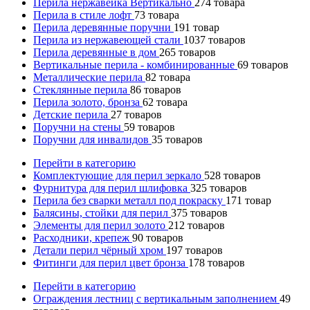
Перила нержавейка Вертикально
274
товара
Перила в стиле лофт
73
товара
Перила деревянные поручни
191
товар
Перила из нержавеющей стали
1037
товаров
Перила деревянные в дом
265
товаров
Вертикальные перила - комбинированные
69
товаров
Металлические перила
82
товара
Стеклянные перила
86
товаров
Перила золото, бронза
62
товара
Детские перила
27
товаров
Поручни на стены
59
товаров
Поручни для инвалидов
35
товаров
Перейти в категорию
Комплектующие для перил зеркало
528
товаров
Фурнитура для перил шлифовка
325
товаров
Перила без сварки металл под покраску
171
товар
Балясины, стойки для перил
375
товаров
Элементы для перил золото
212
товаров
Расходники, крепеж
90
товаров
Детали перил чёрный хром
197
товаров
Фитинги для перил цвет бронза
178
товаров
Перейти в категорию
Ограждения лестниц с вертикальным заполнением
49