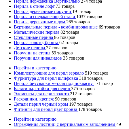
Перила нержавейка Вертикально
274
товара
Перила в стиле лофт
73
товара
Перила деревянные поручни
191
товар
Перила из нержавеющей стали
1037
товаров
Перила деревянные в дом
265
товаров
Вертикальные перила - комбинированные
69
товаров
Металлические перила
82
товара
Стеклянные перила
86
товаров
Перила золото, бронза
62
товара
Детские перила
27
товаров
Поручни на стены
59
товаров
Поручни для инвалидов
35
товаров
Перейти в категорию
Комплектующие для перил зеркало
510
товаров
Фурнитура для перил шлифовка
318
товаров
Перила без сварки металл под покраску
171
товар
Балясины, стойки для перил
375
товаров
Элементы для перил золото
212
товаров
Расходники, крепеж
90
товаров
Детали перил чёрный хром
197
товаров
Фитинги для перил цвет бронза
178
товаров
Перейти в категорию
Ограждения лестниц с вертикальным заполнением
49