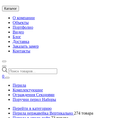
Каталог
О компании
Объекты
Портфолио
Видео
Блог
Доставка
Заказать замер
Контакты
Поиск
товаров
0
Перила
Комплектующие
Ограждения Секциями
Поручни перил Наборы
Перейти в категорию
Перила нержавейка Вертикально
274
товара
Перила в стиле лофт
73
товара