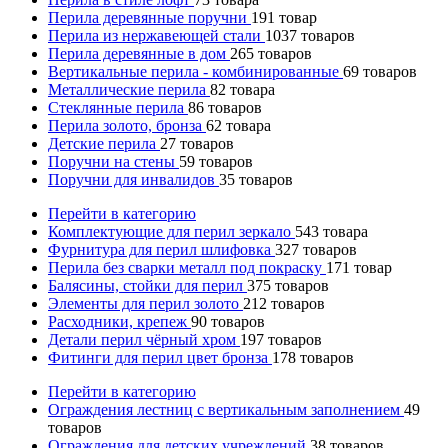
Перила деревянные поручни
191
товар
Перила из нержавеющей стали
1037
товаров
Перила деревянные в дом
265
товаров
Вертикальные перила - комбинированные
69
товаров
Металлические перила
82
товара
Стеклянные перила
86
товаров
Перила золото, бронза
62
товара
Детские перила
27
товаров
Поручни на стены
59
товаров
Поручни для инвалидов
35
товаров
Перейти в категорию
Комплектующие для перил зеркало
543
товара
Фурнитура для перил шлифовка
327
товаров
Перила без сварки металл под покраску
171
товар
Балясины, стойки для перил
375
товаров
Элементы для перил золото
212
товаров
Расходники, крепеж
90
товаров
Детали перил чёрный хром
197
товаров
Фитинги для перил цвет бронза
178
товаров
Перейти в категорию
Ограждения лестниц с вертикальным заполнением
49
товаров
Ограждения для детских учреждений
38
товаров