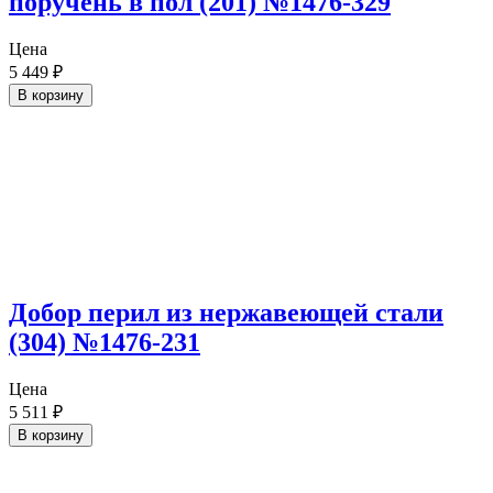
поручень в пол (201) №1476-329
Цена
5 449
₽
В корзину
Добор перил из нержавеющей стали
(304) №1476-231
Цена
5 511
₽
В корзину