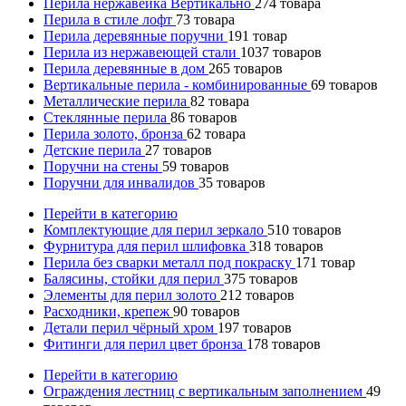
Перила нержавейка Вертикально
274
товара
Перила в стиле лофт
73
товара
Перила деревянные поручни
191
товар
Перила из нержавеющей стали
1037
товаров
Перила деревянные в дом
265
товаров
Вертикальные перила - комбинированные
69
товаров
Металлические перила
82
товара
Стеклянные перила
86
товаров
Перила золото, бронза
62
товара
Детские перила
27
товаров
Поручни на стены
59
товаров
Поручни для инвалидов
35
товаров
Перейти в категорию
Комплектующие для перил зеркало
510
товаров
Фурнитура для перил шлифовка
318
товаров
Перила без сварки металл под покраску
171
товар
Балясины, стойки для перил
375
товаров
Элементы для перил золото
212
товаров
Расходники, крепеж
90
товаров
Детали перил чёрный хром
197
товаров
Фитинги для перил цвет бронза
178
товаров
Перейти в категорию
Ограждения лестниц с вертикальным заполнением
49