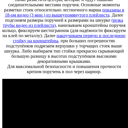
соединительными местами поручня. Основные моменты
разметки стоек относительно лестничного марша
показаны в
18-ом видео (3 мин.) из вышеупомянутого плейлиста
. Далее
подгоняем размеры поручней к размерами на шнурке
(резка
трубы видео из плейлиста)
, нанизываем кронштейны поручня
кольцо, фиксируем шестигранник (для надёжности фиксируем
на клей по металлу). Далее
накручиваем первую и последнюю
стойку на кронштейны
, при больших погрешностях
подступёнков подрезаем верхушки у торчащих стоек выше
шнурка. Либо выбираем тип стойки прекрасно скрывающий
большую разницу в высотах подступёнков высокими
декоративными крышками.
Для максимальной безопасности и повышения прочности
крепим поручень в пол через шарнир.