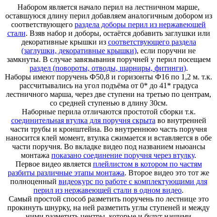
Набором является начало перил на лестничном марше,
оставшуюся длину перил добавляем аналогичным добором из
соответствующего
раздела доборы перил из нержавеющей
стали
. Взяв набор и доборы, остаётся добавить заглушки или
декоративные крышки из
соответствующего раздела
(заглушки, декоративные крышки)
, если поручни не
замкнуты. В случае завязывания поручней у перил посещаем
раздел (повороты, отводы, шарниры, фитинги)
.
Наборы имеют поручень Ф50,8 и горизонты Ф16 по 1,2 м. т.к.
рассчитывались на угол подъёма от 0* до 41* градуса
лестничного марша, через две ступени на третью по центрам,
со средней ступенью в длину 30см.
Наборные перила отличаются простотой сборки т.к.
соединительная втулка для поручня скрыта
во внутренней
части трубы и кронштейна. Во внутреннюю часть поручня
наносится клей момент, втулка сжимается и вставляется в обе
части поручня. Во вкладке видео под названием ньюансы
монтажа
показано соединение поручня через втулку
.
Первое видео является
плейлистом в котором по частям
разбиты различные этапы монтажа
. Второе видео это тот же
полноценный
видеокурс по работе с комплектующими для
перил из нержавеющей стали в одном видео
.
Самый простой способ разметить поручень по лестнице это
прокинуть шнурку, на ней разметить углы ступеней и между
ними разметить центры, которые и будут нашими