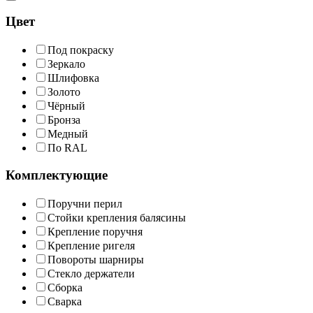
Цвет
Под покраску
Зеркало
Шлифовка
Золото
Чёрный
Бронза
Медный
По RAL
Комплектующие
Поручни перил
Стойки крепления балясины
Крепление поручня
Крепление ригеля
Повороты шарниры
Стекло держатели
Сборка
Сварка