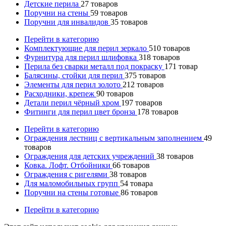
Детские перила
27
товаров
Поручни на стены
59
товаров
Поручни для инвалидов
35
товаров
Перейти в категорию
Комплектующие для перил зеркало
510
товаров
Фурнитура для перил шлифовка
318
товаров
Перила без сварки металл под покраску
171
товар
Балясины, стойки для перил
375
товаров
Элементы для перил золото
212
товаров
Расходники, крепеж
90
товаров
Детали перил чёрный хром
197
товаров
Фитинги для перил цвет бронза
178
товаров
Перейти в категорию
Ограждения лестниц с вертикальным заполнением
49
товаров
Ограждения для детских учреждений
38
товаров
Ковка. Лофт. Отбойники
66
товаров
Ограждения с ригелями
38
товаров
Для маломобильных групп
54
товара
Поручни на стены готовые
86
товаров
Перейти в категорию