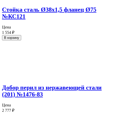
Стойка сталь Ø38х1,5 фланец Ø75
№КС121
Цена
1 554
₽
В корзину
Добор перил из нержавеющей стали
(201) №1476-83
Цена
2 777
₽