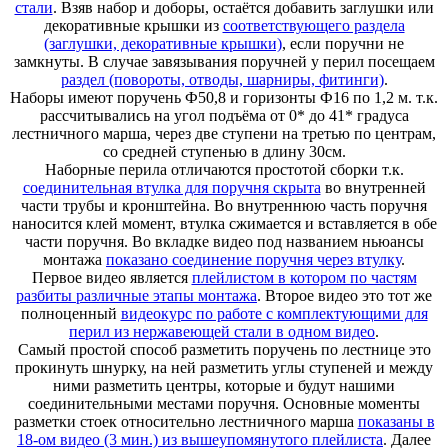
стали
. Взяв набор и доборы, остаётся добавить заглушки или
декоративные крышки из
соответствующего раздела
(заглушки, декоративные крышки)
, если поручни не
замкнуты. В случае завязывания поручней у перил посещаем
раздел (повороты, отводы, шарниры, фитинги)
.
Наборы имеют поручень Ф50,8 и горизонты Ф16 по 1,2 м. т.к.
рассчитывались на угол подъёма от 0* до 41* градуса
лестничного марша, через две ступени на третью по центрам,
со средней ступенью в длину 30см.
Наборные перила отличаются простотой сборки т.к.
соединительная втулка для поручня скрыта
во внутренней
части трубы и кронштейна. Во внутреннюю часть поручня
наносится клей момент, втулка сжимается и вставляется в обе
части поручня. Во вкладке видео под названием ньюансы
монтажа
показано соединение поручня через втулку
.
Первое видео является
плейлистом в котором по частям
разбиты различные этапы монтажа
. Второе видео это тот же
полноценный
видеокурс по работе с комплектующими для
перил из нержавеющей стали в одном видео
.
Самый простой способ разметить поручень по лестнице это
прокинуть шнурку, на ней разметить углы ступеней и между
ними разметить центры, которые и будут нашими
соединительными местами поручня. Основные моменты
разметки стоек относительно лестничного марша
показаны в
18-ом видео (3 мин.) из вышеупомянутого плейлиста
. Далее