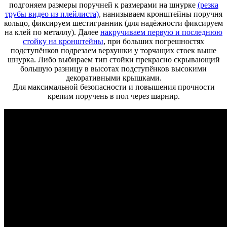
подгоняем размеры поручней к размерами на шнурке
(резка
трубы видео из плейлиста)
, нанизываем кронштейны поручня
кольцо, фиксируем шестигранник (для надёжности фиксируем
на клей по металлу). Далее
накручиваем первую и последнюю
стойку на кронштейны
, при больших погрешностях
подступёнков подрезаем верхушки у торчащих стоек выше
шнурка. Либо выбираем тип стойки прекрасно скрывающий
большую разницу в высотах подступёнков высокими
декоративными крышками.
Для максимальной безопасности и повышения прочности
крепим поручень в пол через шарнир.