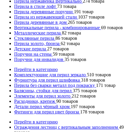
Перила нержавейка Вертикально
274
товара
Перила в стиле лофт
73
товара
Перила деревянные поручни
191
товар
Перила из нержавеющей стали
1037
товаров
Перила деревянные в дом
265
товаров
Вертикальные перила - комбинированные
69
товаров
Металлические перила
82
товара
Стеклянные перила
86
товаров
Перила золото, бронза
62
товара
Детские перила
27
товаров
Поручни на стены
59
товаров
Поручни для инвалидов
35
товаров
Перейти в категорию
Комплектующие для перил зеркало
510
товаров
Фурнитура для перил шлифовка
318
товаров
Перила без сварки металл под покраску
171
товар
Балясины, стойки для перил
375
товаров
Элементы для перил золото
212
товаров
Расходники, крепеж
90
товаров
Детали перил чёрный хром
197
товаров
Фитинги для перил цвет бронза
178
товаров
Перейти в категорию
Ограждения лестниц с вертикальным заполнением
49