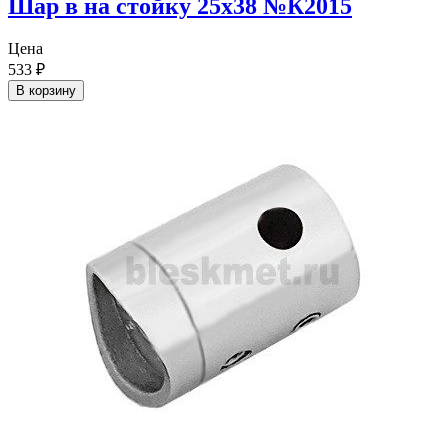
Шар в на стойку 25х38 №К2015
Цена
533
₽
В корзину