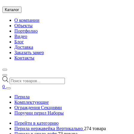
Каталог
О компании
Объекты
Портфолио
Видео
Блог
Доставка
Заказать замер
Контакты
Поиск
товаров
0
Перила
Комплектующие
Ограждения Секциями
Поручни перил Наборы
Перейти в категорию
Перила нержавейка Вертикально
274
товара
Перила в стиле лофт
73
товара