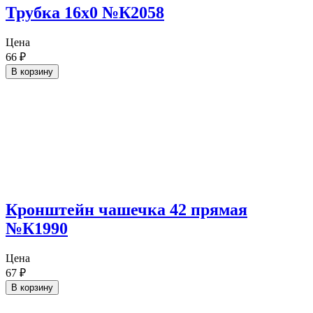
Трубка 16х0 №К2058
Цена
66
₽
В корзину
Кронштейн чашечка 42 прямая
№К1990
Цена
67
₽
В корзину