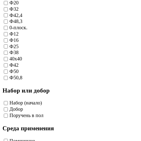
Ф20
Ф32
Ф42,4
Ф48,3
0-плоск.
Ф12
Ф16
Ф25
Ф38
40х40
Ф42
Ф50
Ф50,8
Набор или добор
Набор (начало)
Добор
Поручень в пол
Среда применения
Помещение