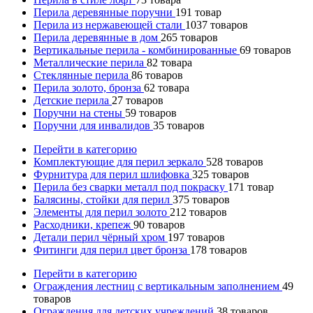
Перила деревянные поручни
191
товар
Перила из нержавеющей стали
1037
товаров
Перила деревянные в дом
265
товаров
Вертикальные перила - комбинированные
69
товаров
Металлические перила
82
товара
Стеклянные перила
86
товаров
Перила золото, бронза
62
товара
Детские перила
27
товаров
Поручни на стены
59
товаров
Поручни для инвалидов
35
товаров
Перейти в категорию
Комплектующие для перил зеркало
528
товаров
Фурнитура для перил шлифовка
325
товаров
Перила без сварки металл под покраску
171
товар
Балясины, стойки для перил
375
товаров
Элементы для перил золото
212
товаров
Расходники, крепеж
90
товаров
Детали перил чёрный хром
197
товаров
Фитинги для перил цвет бронза
178
товаров
Перейти в категорию
Ограждения лестниц с вертикальным заполнением
49
товаров
Ограждения для детских учреждений
38
товаров