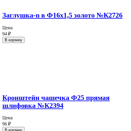
Заглушка-n в Ф16х1,5 золото №К2726
Цена
94
₽
В корзину
Кронштейн чашечка Ф25 прямая
шлифовка №К2394
Цена
96
₽
В корзину