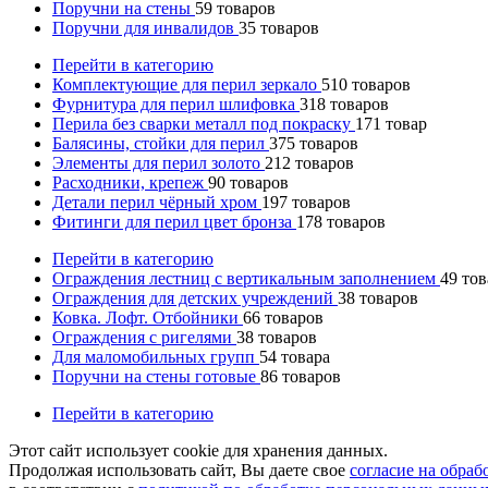
Поручни на стены
59
товаров
Поручни для инвалидов
35
товаров
Перейти в категорию
Комплектующие для перил зеркало
510
товаров
Фурнитура для перил шлифовка
318
товаров
Перила без сварки металл под покраску
171
товар
Балясины, стойки для перил
375
товаров
Элементы для перил золото
212
товаров
Расходники, крепеж
90
товаров
Детали перил чёрный хром
197
товаров
Фитинги для перил цвет бронза
178
товаров
Перейти в категорию
Ограждения лестниц с вертикальным заполнением
49
тов
Ограждения для детских учреждений
38
товаров
Ковка. Лофт. Отбойники
66
товаров
Ограждения с ригелями
38
товаров
Для маломобильных групп
54
товара
Поручни на стены готовые
86
товаров
Перейти в категорию
Этот сайт использует cookie для хранения данных.
Продолжая использовать сайт, Вы даете свое
согласие на обра