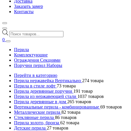
Доставка
Заказать замер
Контакты
Поиск
товаров
0
Перила
Комплектующие
Ограждения Секциями
Поручни перил Наборы
Перейти в категорию
Перила нержавейка Вертикально
274
товара
Перила в стиле лофт
73
товара
Перила деревянные поручни
191
товар
Перила из нержавеющей стали
1037
товаров
Перила деревянные в дом
265
товаров
Вертикальные перила - комбинированные
69
товаров
Металлические перила
82
товара
Стеклянные перила
86
товаров
Перила золото, бронза
62
товара
Детские перила
27
товаров