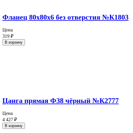
Фланец 80х80х6 без отверстия №К1803
Цена
319
₽
В корзину
Цанга прямая Ф38 чёрный №К2777
Цена
4 427
₽
В корзину