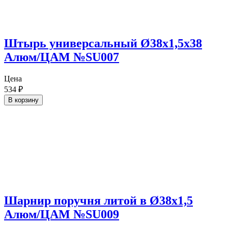
Штырь универсальный Ø38х1,5х38
Алюм/ЦАМ №SU007
Цена
534
₽
В корзину
Шарнир поручня литой в Ø38х1,5
Алюм/ЦАМ №SU009