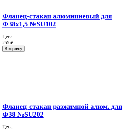
Фланец-стакан алюминиевый для
Ф38х1,5 №SU102
Цена
255
₽
В корзину
Фланец-стакан разжимной алюм. для
Ф38 №SU202
Цена