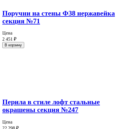
Поручни на стены Ф38 нержавейка
секция №71
Цена
2 451
₽
В корзину
Перила в стиле лофт стальные
окрашены секция №247
Цена
22 298
₽