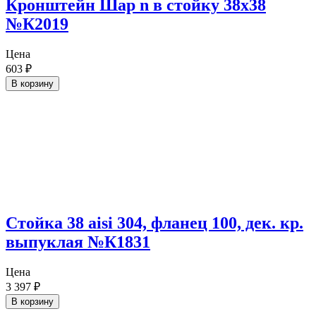
Кронштейн Шар n в стойку 38х38
№К2019
Цена
603
₽
В корзину
Стойка 38 aisi 304, фланец 100, дек. кр.
выпуклая №К1831
Цена
3 397
₽
В корзину