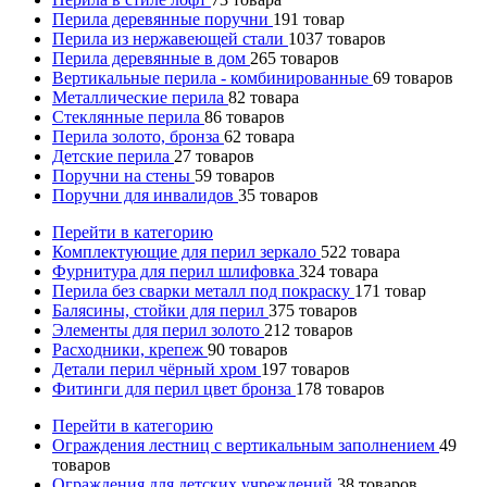
Перила деревянные поручни
191
товар
Перила из нержавеющей стали
1037
товаров
Перила деревянные в дом
265
товаров
Вертикальные перила - комбинированные
69
товаров
Металлические перила
82
товара
Стеклянные перила
86
товаров
Перила золото, бронза
62
товара
Детские перила
27
товаров
Поручни на стены
59
товаров
Поручни для инвалидов
35
товаров
Перейти в категорию
Комплектующие для перил зеркало
522
товара
Фурнитура для перил шлифовка
324
товара
Перила без сварки металл под покраску
171
товар
Балясины, стойки для перил
375
товаров
Элементы для перил золото
212
товаров
Расходники, крепеж
90
товаров
Детали перил чёрный хром
197
товаров
Фитинги для перил цвет бронза
178
товаров
Перейти в категорию
Ограждения лестниц с вертикальным заполнением
49
товаров
Ограждения для детских учреждений
38
товаров