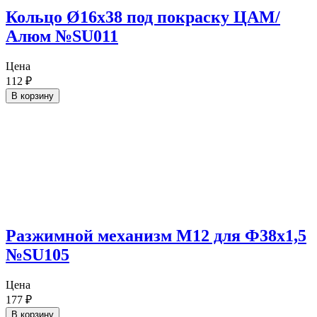
Кольцо Ø16х38 под покраску ЦАМ/
Алюм №SU011
Цена
112
₽
В корзину
Разжимной механизм М12 для Ф38х1,5
№SU105
Цена
177
₽
В корзину