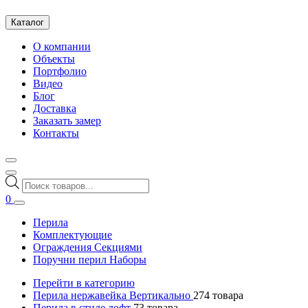
Каталог
О компании
Объекты
Портфолио
Видео
Блог
Доставка
Заказать замер
Контакты
Поиск
товаров
0
Перила
Комплектующие
Ограждения Секциями
Поручни перил Наборы
Перейти в категорию
Перила нержавейка Вертикально
274
товара
Перила в стиле лофт
73
товара