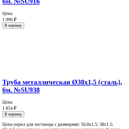
6м. №SU916
Цена
1 096
₽
В корзину
Труба металлическая Ø38х1,5 (сталь),
6м. №SU938
Цена
1 854
₽
В корзину
Цена перил для лестницы с размерами: 50,8х1,5; 38х1,5;