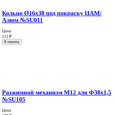
Кольцо Ø16х38 под покраску ЦАМ/
Алюм №SU011
Цена
112
₽
В корзину
Разжимной механизм М12 для Ф38х1,5
№SU105
Цена