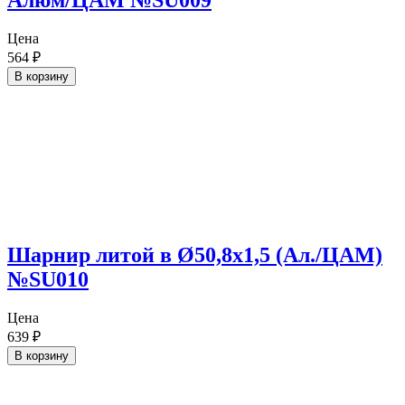
Алюм/ЦАМ №SU009
Цена
564
₽
В корзину
Шарнир литой в Ø50,8х1,5 (Ал./ЦАМ)
№SU010
Цена
639
₽
В корзину