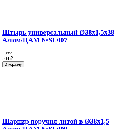
Штырь универсальный Ø38х1,5х38
Алюм/ЦАМ №SU007
Цена
534
₽
В корзину
Шарнир поручня литой в Ø38х1,5