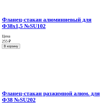
Фланец-стакан алюминиевый для
Ф38х1,5 №SU102
Цена
255
₽
В корзину
Фланец-стакан разжимной алюм. для
Ф38 №SU202