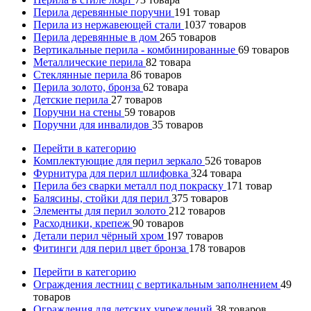
Перила деревянные поручни
191
товар
Перила из нержавеющей стали
1037
товаров
Перила деревянные в дом
265
товаров
Вертикальные перила - комбинированные
69
товаров
Металлические перила
82
товара
Стеклянные перила
86
товаров
Перила золото, бронза
62
товара
Детские перила
27
товаров
Поручни на стены
59
товаров
Поручни для инвалидов
35
товаров
Перейти в категорию
Комплектующие для перил зеркало
526
товаров
Фурнитура для перил шлифовка
324
товара
Перила без сварки металл под покраску
171
товар
Балясины, стойки для перил
375
товаров
Элементы для перил золото
212
товаров
Расходники, крепеж
90
товаров
Детали перил чёрный хром
197
товаров
Фитинги для перил цвет бронза
178
товаров
Перейти в категорию
Ограждения лестниц с вертикальным заполнением
49
товаров
Ограждения для детских учреждений
38
товаров