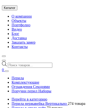
Каталог
О компании
Объекты
Портфолио
Видео
Блог
Доставка
Заказать замер
Контакты
Поиск
товаров
0
Перила
Комплектующие
Ограждения Секциями
Поручни перил Наборы
Перейти в категорию
Перила нержавейка Вертикально
274
товара
Перила в стиле лофт
73
товара