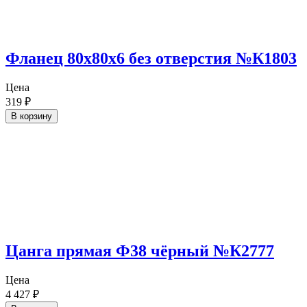
Фланец 80х80х6 без отверстия №К1803
Цена
319
₽
В корзину
Цанга прямая Ф38 чёрный №К2777
Цена
4 427
₽