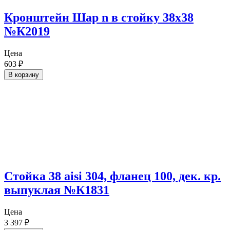
Кронштейн Шар n в стойку 38х38
№К2019
Цена
603
₽
В корзину
Стойка 38 aisi 304, фланец 100, дек. кр.
выпуклая №К1831
Цена
3 397
₽