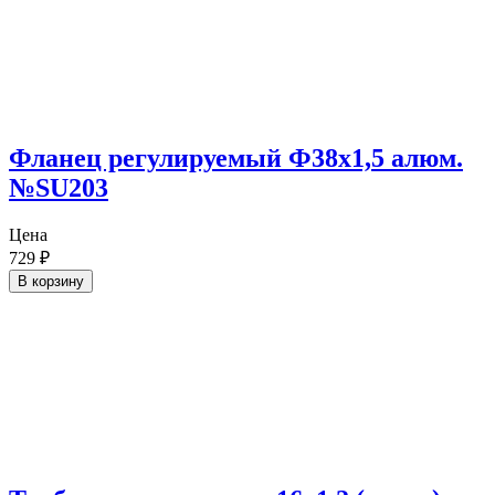
Фланец регулируемый Ф38х1,5 алюм.
№SU203
Цена
729
₽
В корзину