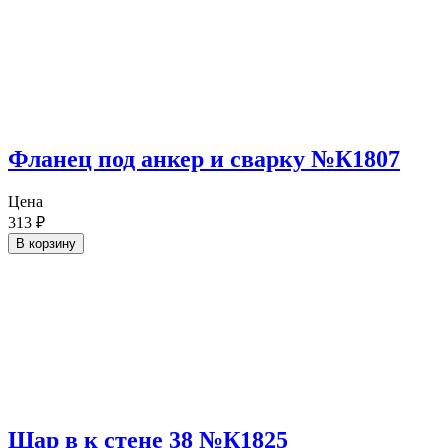
Фланец под анкер и сварку №К1807
Цена
313
₽
В корзину
Шар в к стене 38 №К1825