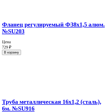
Фланец регулируемый Ф38х1,5 алюм.
№SU203
Цена
729
₽
В корзину
Труба металлическая 16х1,2 (сталь),
6м. №SU916