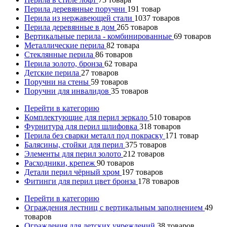
Перила деревянные поручни
191
товар
Перила из нержавеющей стали
1037
товаров
Перила деревянные в дом
265
товаров
Вертикальные перила - комбинированные
69
товаров
Металлические перила
82
товара
Стеклянные перила
86
товаров
Перила золото, бронза
62
товара
Детские перила
27
товаров
Поручни на стены
59
товаров
Поручни для инвалидов
35
товаров
Перейти в категорию
Комплектующие для перил зеркало
510
товаров
Фурнитура для перил шлифовка
318
товаров
Перила без сварки металл под покраску
171
товар
Балясины, стойки для перил
375
товаров
Элементы для перил золото
212
товаров
Расходники, крепеж
90
товаров
Детали перил чёрный хром
197
товаров
Фитинги для перил цвет бронза
178
товаров
Перейти в категорию
Ограждения лестниц с вертикальным заполнением
49
товаров
Ограждения для детских учреждений
38
товаров