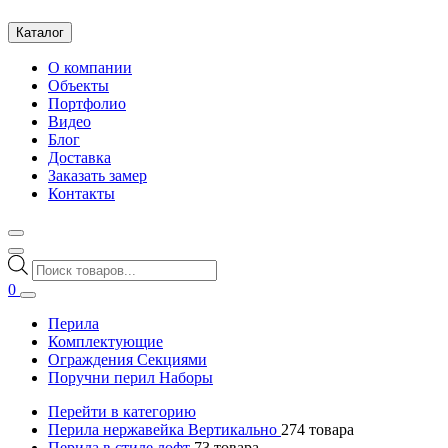
Каталог
О компании
Объекты
Портфолио
Видео
Блог
Доставка
Заказать замер
Контакты
Поиск
товаров
0
Перила
Комплектующие
Ограждения Секциями
Поручни перил Наборы
Перейти в категорию
Перила нержавейка Вертикально
274
товара
Перила в стиле лофт
73
товара