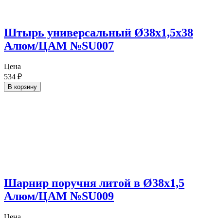
Штырь универсальный Ø38х1,5х38
Алюм/ЦАМ №SU007
Цена
534
₽
В корзину
Шарнир поручня литой в Ø38х1,5
Алюм/ЦАМ №SU009
Цена