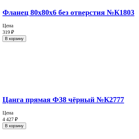
Фланец 80х80х6 без отверстия №К1803
Цена
319
₽
В корзину
Цанга прямая Ф38 чёрный №К2777
Цена
4 427
₽
В корзину