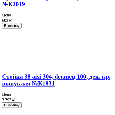
№К2019
Цена
603
₽
В корзину
Стойка 38 aisi 304, фланец 100, дек. кр.
выпуклая №К1831
Цена
3 397
₽
В корзину