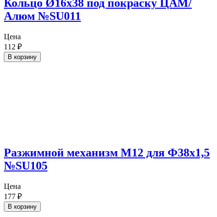
Кольцо Ø16х38 под покраску ЦАМ/
Алюм №SU011
Цена
112
₽
В корзину
Разжимной механизм М12 для Ф38х1,5
№SU105
Цена
177
₽
В корзину