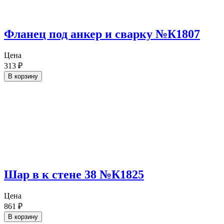
Фланец под анкер и сварку №К1807
Цена
313
₽
В корзину
Шар в к стене 38 №К1825
Цена
861
₽
В корзину