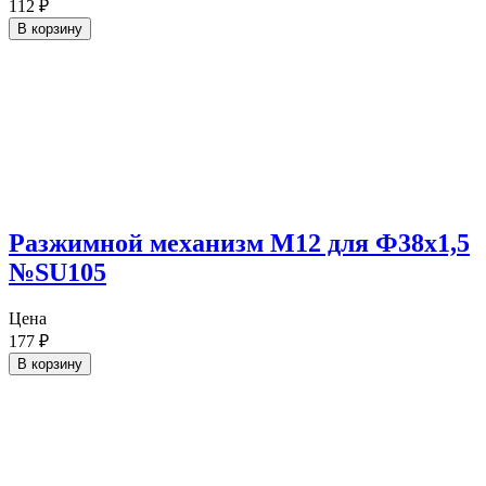
112
₽
В корзину
Разжимной механизм М12 для Ф38х1,5
№SU105
Цена
177
₽
В корзину