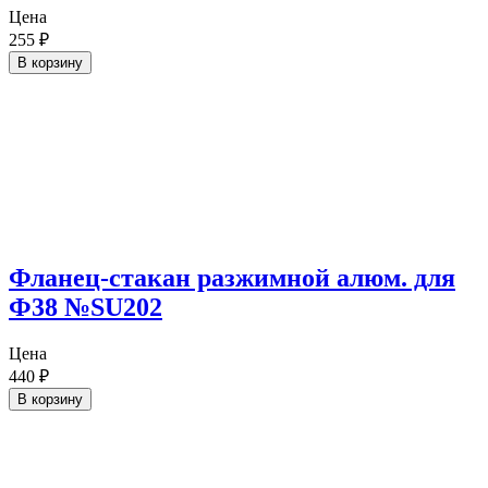
Цена
255
₽
В корзину
Фланец-стакан разжимной алюм. для
Ф38 №SU202
Цена
440
₽
В корзину