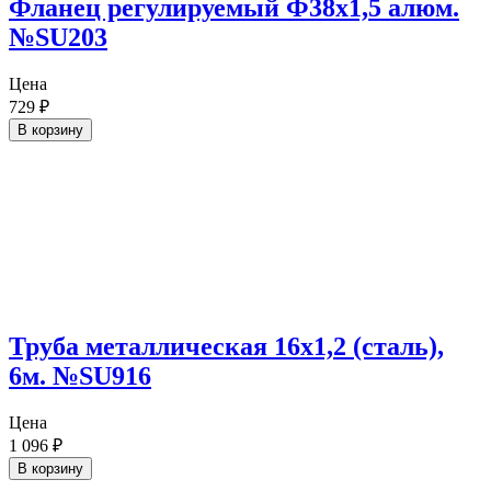
Фланец регулируемый Ф38х1,5 алюм.
№SU203
Цена
729
₽
В корзину
Труба металлическая 16х1,2 (сталь),
6м. №SU916
Цена
1 096
₽
В корзину