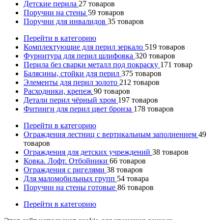
Детские перила
27
товаров
Поручни на стены
59
товаров
Поручни для инвалидов
35
товаров
Перейти в категорию
Комплектующие для перил зеркало
519
товаров
Фурнитура для перил шлифовка
320
товаров
Перила без сварки металл под покраску
171
товар
Балясины, стойки для перил
375
товаров
Элементы для перил золото
212
товаров
Расходники, крепеж
90
товаров
Детали перил чёрный хром
197
товаров
Фитинги для перил цвет бронза
178
товаров
Перейти в категорию
Ограждения лестниц с вертикальным заполнением
49
товаров
Ограждения для детских учреждений
38
товаров
Ковка. Лофт. Отбойники
66
товаров
Ограждения с ригелями
38
товаров
Для маломобильных групп
54
товара
Поручни на стены готовые
86
товаров
Перейти в категорию