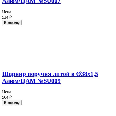
Алюм/ЦАМ №SU007
Цена
534
₽
В корзину
Шарнир поручня литой в Ø38х1,5
Алюм/ЦАМ №SU009
Цена
564
₽
В корзину