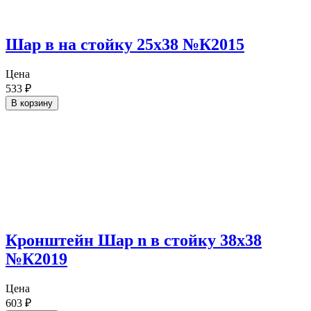
Шар в на стойку 25х38 №К2015
Цена
533
₽
В корзину
Кронштейн Шар n в стойку 38х38
№К2019
Цена
603
₽