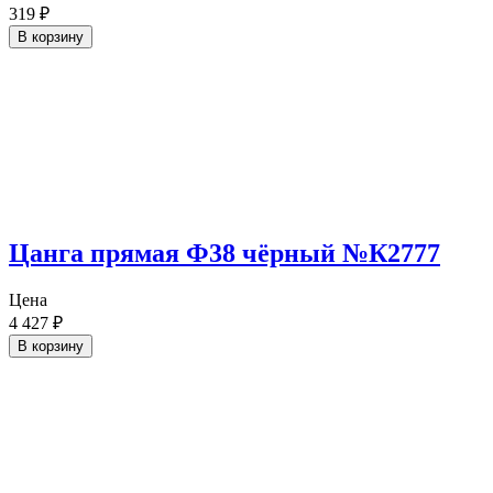
319
₽
В корзину
Цанга прямая Ф38 чёрный №К2777
Цена
4 427
₽
В корзину