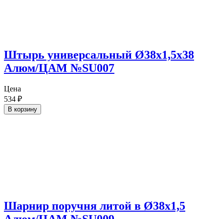
Штырь универсальный Ø38х1,5х38
Алюм/ЦАМ №SU007
Цена
534
₽
В корзину
Шарнир поручня литой в Ø38х1,5