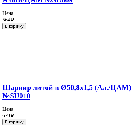
Алюм/ЦАМ №SU009
Цена
564
₽
В корзину
Шарнир литой в Ø50,8х1,5 (Ал./ЦАМ)
№SU010
Цена
639
₽
В корзину