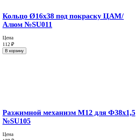
Кольцо Ø16х38 под покраску ЦАМ/
Алюм №SU011
Цена
112
₽
В корзину
Разжимной механизм М12 для Ф38х1,5
№SU105
Цена