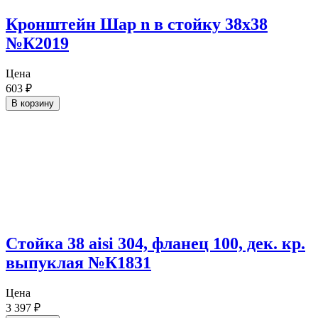
Кронштейн Шар n в стойку 38х38
№К2019
Цена
603
₽
В корзину
Стойка 38 aisi 304, фланец 100, дек. кр.
выпуклая №К1831
Цена
3 397
₽