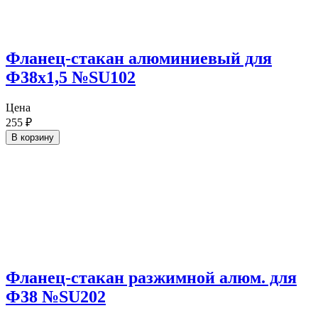
Фланец-стакан алюминиевый для
Ф38х1,5 №SU102
Цена
255
₽
В корзину
Фланец-стакан разжимной алюм. для
Ф38 №SU202