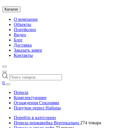
Каталог
О компании
Объекты
Портфолио
Видео
Блог
Доставка
Заказать замер
Контакты
Поиск
товаров
0
Перила
Комплектующие
Ограждения Секциями
Поручни перил Наборы
Перейти в категорию
Перила нержавейка Вертикально
274
товара
Перила в стиле лофт
73
товара