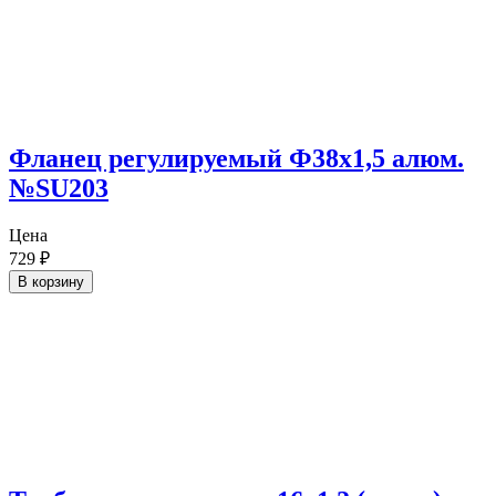
Фланец регулируемый Ф38х1,5 алюм.
№SU203
Цена
729
₽
В корзину