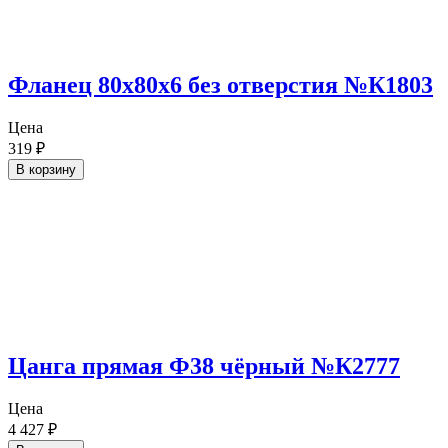
Фланец 80х80х6 без отверстия №К1803
Цена
319
₽
В корзину
Цанга прямая Ф38 чёрный №К2777
Цена
4 427
₽