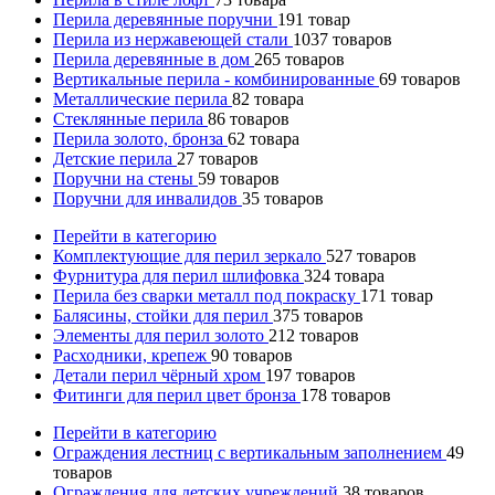
Перила деревянные поручни
191
товар
Перила из нержавеющей стали
1037
товаров
Перила деревянные в дом
265
товаров
Вертикальные перила - комбинированные
69
товаров
Металлические перила
82
товара
Стеклянные перила
86
товаров
Перила золото, бронза
62
товара
Детские перила
27
товаров
Поручни на стены
59
товаров
Поручни для инвалидов
35
товаров
Перейти в категорию
Комплектующие для перил зеркало
527
товаров
Фурнитура для перил шлифовка
324
товара
Перила без сварки металл под покраску
171
товар
Балясины, стойки для перил
375
товаров
Элементы для перил золото
212
товаров
Расходники, крепеж
90
товаров
Детали перил чёрный хром
197
товаров
Фитинги для перил цвет бронза
178
товаров
Перейти в категорию
Ограждения лестниц с вертикальным заполнением
49
товаров
Ограждения для детских учреждений
38
товаров