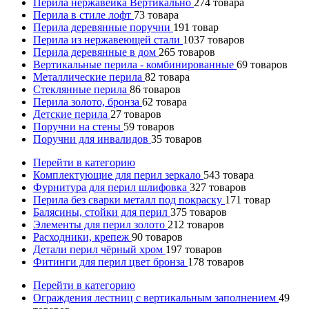
Перила нержавейка Вертикально
274
товара
Перила в стиле лофт
73
товара
Перила деревянные поручни
191
товар
Перила из нержавеющей стали
1037
товаров
Перила деревянные в дом
265
товаров
Вертикальные перила - комбинированные
69
товаров
Металлические перила
82
товара
Стеклянные перила
86
товаров
Перила золото, бронза
62
товара
Детские перила
27
товаров
Поручни на стены
59
товаров
Поручни для инвалидов
35
товаров
Перейти в категорию
Комплектующие для перил зеркало
543
товара
Фурнитура для перил шлифовка
327
товаров
Перила без сварки металл под покраску
171
товар
Балясины, стойки для перил
375
товаров
Элементы для перил золото
212
товаров
Расходники, крепеж
90
товаров
Детали перил чёрный хром
197
товаров
Фитинги для перил цвет бронза
178
товаров
Перейти в категорию
Ограждения лестниц с вертикальным заполнением
49