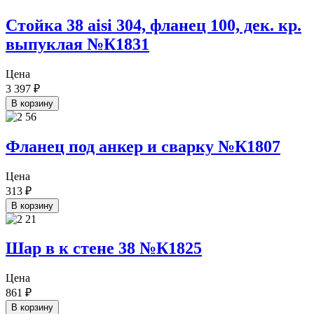
Стойка 38 aisi 304, фланец 100, дек. кр.
выпуклая №К1831
Цена
3 397
₽
В корзину
Фланец под анкер и сварку №К1807
Цена
313
₽
В корзину
Шар в к стене 38 №К1825
Цена
861
₽
В корзину