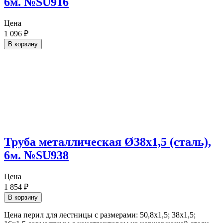
6м. №SU916
Цена
1 096
₽
В корзину
Труба металлическая Ø38х1,5 (сталь),
6м. №SU938
Цена
1 854
₽
В корзину
Цена перил для лестницы с размерами: 50,8х1,5; 38х1,5;