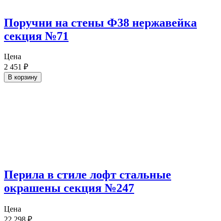
Поручни на стены Ф38 нержавейка
секция №71
Цена
2 451
₽
В корзину
Перила в стиле лофт стальные
окрашены секция №247
Цена
22 298
₽