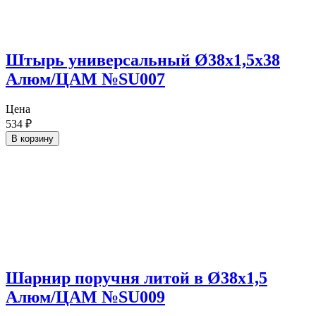
Штырь универсальный Ø38х1,5х38
Алюм/ЦАМ №SU007
Цена
534
₽
В корзину
Шарнир поручня литой в Ø38х1,5
Алюм/ЦАМ №SU009