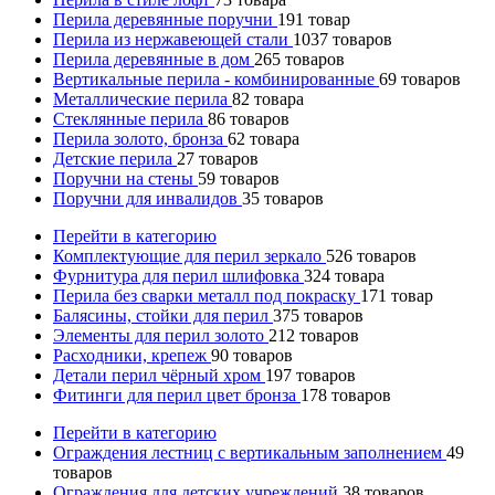
Перила деревянные поручни
191
товар
Перила из нержавеющей стали
1037
товаров
Перила деревянные в дом
265
товаров
Вертикальные перила - комбинированные
69
товаров
Металлические перила
82
товара
Стеклянные перила
86
товаров
Перила золото, бронза
62
товара
Детские перила
27
товаров
Поручни на стены
59
товаров
Поручни для инвалидов
35
товаров
Перейти в категорию
Комплектующие для перил зеркало
526
товаров
Фурнитура для перил шлифовка
324
товара
Перила без сварки металл под покраску
171
товар
Балясины, стойки для перил
375
товаров
Элементы для перил золото
212
товаров
Расходники, крепеж
90
товаров
Детали перил чёрный хром
197
товаров
Фитинги для перил цвет бронза
178
товаров
Перейти в категорию
Ограждения лестниц с вертикальным заполнением
49
товаров
Ограждения для детских учреждений
38
товаров