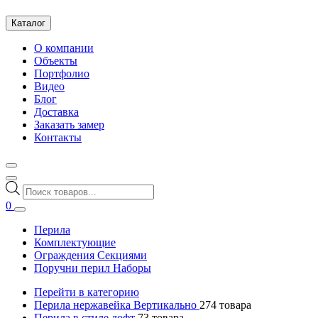
Каталог
О компании
Объекты
Портфолио
Видео
Блог
Доставка
Заказать замер
Контакты
Поиск
товаров
0
Перила
Комплектующие
Ограждения Секциями
Поручни перил Наборы
Перейти в категорию
Перила нержавейка Вертикально
274
товара
Перила в стиле лофт
73
товара