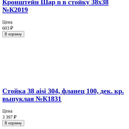
Кронштейн Шар n в стойку 38х38
№К2019
Цена
603
₽
В корзину
Стойка 38 aisi 304, фланец 100, дек. кр.
выпуклая №К1831
Цена
3 397
₽
В корзину