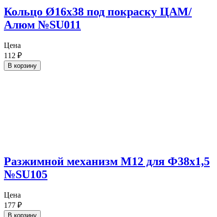
Кольцо Ø16х38 под покраску ЦАМ/
Алюм №SU011
Цена
112
₽
В корзину
Разжимной механизм М12 для Ф38х1,5
№SU105
Цена
177
₽
В корзину