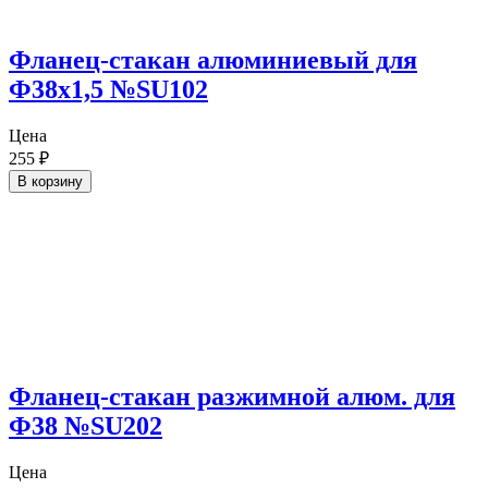
Фланец-стакан алюминиевый для
Ф38х1,5 №SU102
Цена
255
₽
В корзину
Фланец-стакан разжимной алюм. для
Ф38 №SU202
Цена