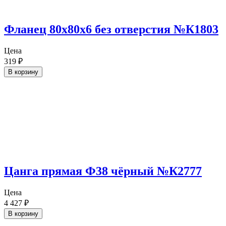
Фланец 80х80х6 без отверстия №К1803
Цена
319
₽
В корзину
Цанга прямая Ф38 чёрный №К2777
Цена
4 427
₽
В корзину