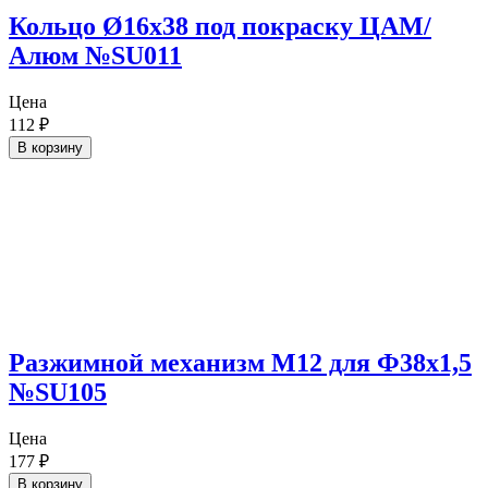
Кольцо Ø16х38 под покраску ЦАМ/
Алюм №SU011
Цена
112
₽
В корзину
Разжимной механизм М12 для Ф38х1,5
№SU105
Цена
177
₽
В корзину