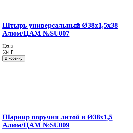
Штырь универсальный Ø38х1,5х38
Алюм/ЦАМ №SU007
Цена
534
₽
В корзину
Шарнир поручня литой в Ø38х1,5
Алюм/ЦАМ №SU009