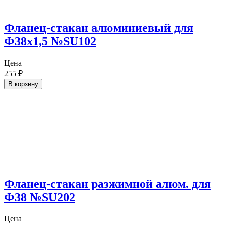
Фланец-стакан алюминиевый для
Ф38х1,5 №SU102
Цена
255
₽
В корзину
Фланец-стакан разжимной алюм. для
Ф38 №SU202
Цена