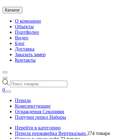
Каталог
О компании
Объекты
Портфолио
Видео
Блог
Доставка
Заказать замер
Контакты
Поиск
товаров
0
Перила
Комплектующие
Ограждения Секциями
Поручни перил Наборы
Перейти в категорию
Перила нержавейка Вертикально
274
товара
Перила в стиле лофт
73
товара