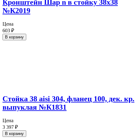
Кронштейн Шар n в стойку 38х38
№К2019
Цена
603
₽
В корзину
Стойка 38 aisi 304, фланец 100, дек. кр.
выпуклая №К1831
Цена
3 397
₽
В корзину