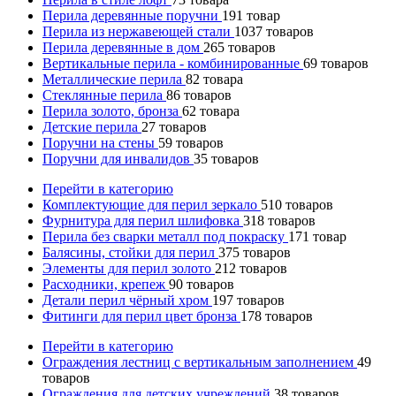
Перила деревянные поручни
191
товар
Перила из нержавеющей стали
1037
товаров
Перила деревянные в дом
265
товаров
Вертикальные перила - комбинированные
69
товаров
Металлические перила
82
товара
Стеклянные перила
86
товаров
Перила золото, бронза
62
товара
Детские перила
27
товаров
Поручни на стены
59
товаров
Поручни для инвалидов
35
товаров
Перейти в категорию
Комплектующие для перил зеркало
510
товаров
Фурнитура для перил шлифовка
318
товаров
Перила без сварки металл под покраску
171
товар
Балясины, стойки для перил
375
товаров
Элементы для перил золото
212
товаров
Расходники, крепеж
90
товаров
Детали перил чёрный хром
197
товаров
Фитинги для перил цвет бронза
178
товаров
Перейти в категорию
Ограждения лестниц с вертикальным заполнением
49
товаров
Ограждения для детских учреждений
38
товаров