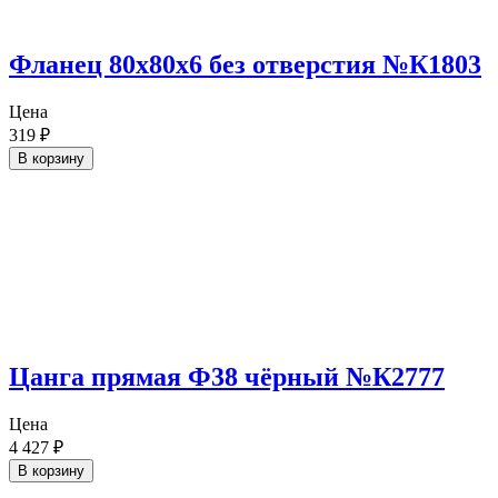
Фланец 80х80х6 без отверстия №К1803
Цена
319
₽
В корзину
Цанга прямая Ф38 чёрный №К2777
Цена
4 427
₽
В корзину