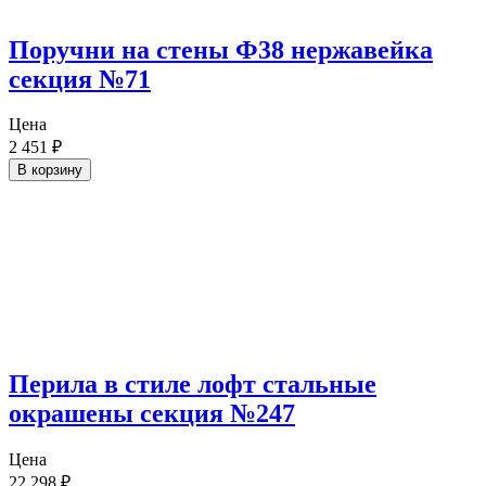
Поручни на стены Ф38 нержавейка
секция №71
Цена
2 451
₽
В корзину
Перила в стиле лофт стальные
окрашены секция №247
Цена
22 298
₽