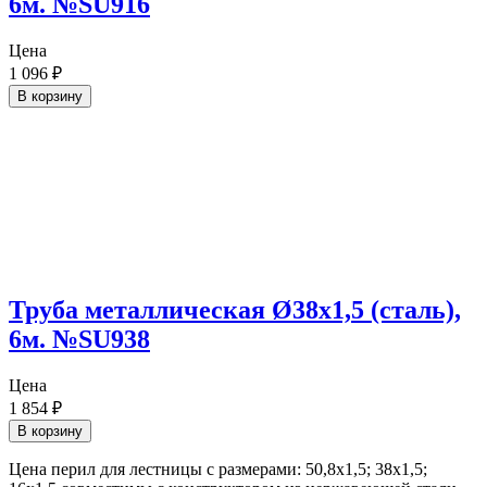
6м. №SU916
Цена
1 096
₽
В корзину
Труба металлическая Ø38х1,5 (сталь),
6м. №SU938
Цена
1 854
₽
В корзину
Цена перил для лестницы с размерами: 50,8х1,5; 38х1,5;