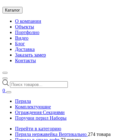
Каталог
О компании
Объекты
Портфолио
Видео
Блог
Доставка
Заказать замер
Контакты
Поиск
товаров
0
Перила
Комплектующие
Ограждения Секциями
Поручни перил Наборы
Перейти в категорию
Перила нержавейка Вертикально
274
товара
Перила в стиле лофт
73
товара