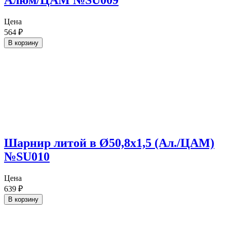
Алюм/ЦАМ №SU009
Цена
564
₽
В корзину
Шарнир литой в Ø50,8х1,5 (Ал./ЦАМ)
№SU010
Цена
639
₽
В корзину