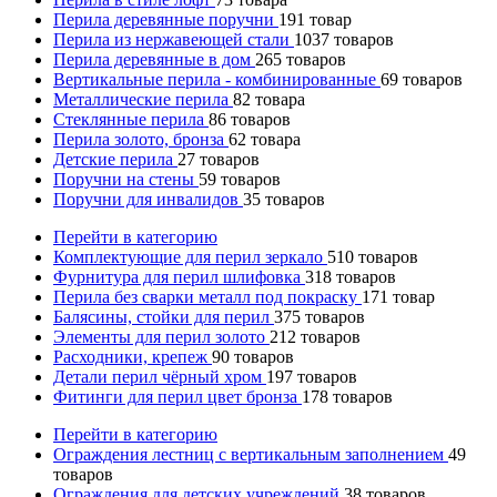
Перила деревянные поручни
191
товар
Перила из нержавеющей стали
1037
товаров
Перила деревянные в дом
265
товаров
Вертикальные перила - комбинированные
69
товаров
Металлические перила
82
товара
Стеклянные перила
86
товаров
Перила золото, бронза
62
товара
Детские перила
27
товаров
Поручни на стены
59
товаров
Поручни для инвалидов
35
товаров
Перейти в категорию
Комплектующие для перил зеркало
510
товаров
Фурнитура для перил шлифовка
318
товаров
Перила без сварки металл под покраску
171
товар
Балясины, стойки для перил
375
товаров
Элементы для перил золото
212
товаров
Расходники, крепеж
90
товаров
Детали перил чёрный хром
197
товаров
Фитинги для перил цвет бронза
178
товаров
Перейти в категорию
Ограждения лестниц с вертикальным заполнением
49
товаров
Ограждения для детских учреждений
38
товаров