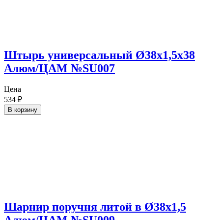
Штырь универсальный Ø38х1,5х38
Алюм/ЦАМ №SU007
Цена
534
₽
В корзину
Шарнир поручня литой в Ø38х1,5