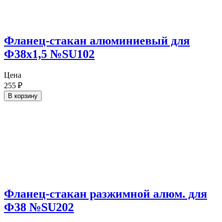
Фланец-стакан алюминиевый для
Ф38х1,5 №SU102
Цена
255
₽
В корзину
Фланец-стакан разжимной алюм. для
Ф38 №SU202