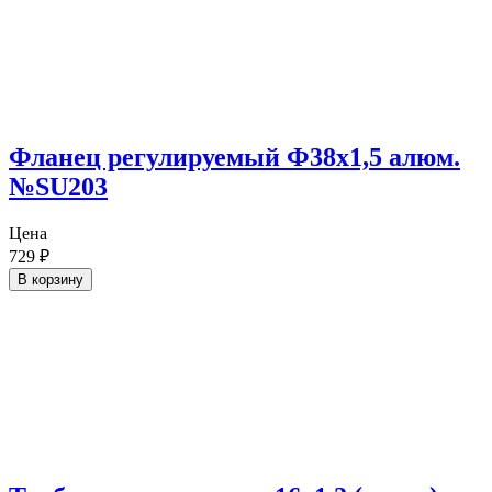
Фланец регулируемый Ф38х1,5 алюм.
№SU203
Цена
729
₽
В корзину