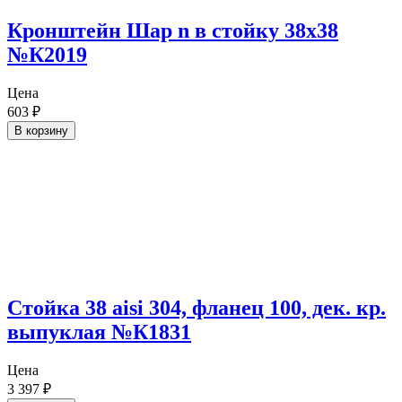
Кронштейн Шар n в стойку 38х38
№К2019
Цена
603
₽
В корзину
Стойка 38 aisi 304, фланец 100, дек. кр.
выпуклая №К1831
Цена
3 397
₽