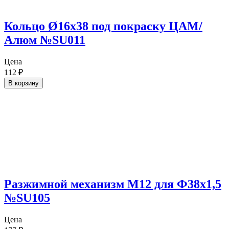
Кольцо Ø16х38 под покраску ЦАМ/
Алюм №SU011
Цена
112
₽
В корзину
Разжимной механизм М12 для Ф38х1,5
№SU105
Цена