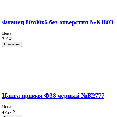
Фланец 80х80х6 без отверстия №К1803
Цена
319
₽
В корзину
Цанга прямая Ф38 чёрный №К2777
Цена
4 427
₽