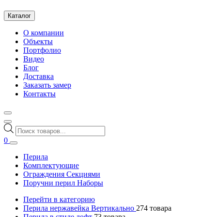
Каталог
О компании
Объекты
Портфолио
Видео
Блог
Доставка
Заказать замер
Контакты
Поиск
товаров
0
Перила
Комплектующие
Ограждения Секциями
Поручни перил Наборы
Перейти в категорию
Перила нержавейка Вертикально
274
товара
Перила в стиле лофт
73
товара