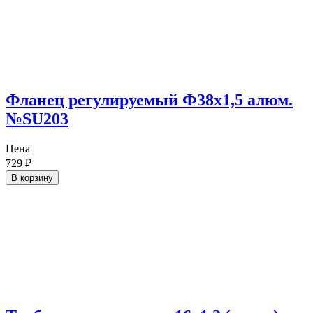
Фланец регулируемый Ф38х1,5 алюм.
№SU203
Цена
729
₽
В корзину