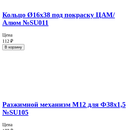
Кольцо Ø16х38 под покраску ЦАМ/
Алюм №SU011
Цена
112
₽
В корзину
Разжимной механизм М12 для Ф38х1,5
№SU105
Цена