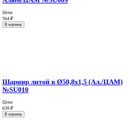
Алюм/ЦАМ №SU009
Цена
564
₽
В корзину
Шарнир литой в Ø50,8х1,5 (Ал./ЦАМ)
№SU010
Цена
639
₽
В корзину