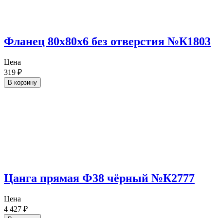
Фланец 80х80х6 без отверстия №К1803
Цена
319
₽
В корзину
Цанга прямая Ф38 чёрный №К2777
Цена
4 427
₽