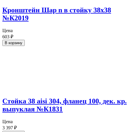
Кронштейн Шар n в стойку 38х38
№К2019
Цена
603
₽
В корзину
Стойка 38 aisi 304, фланец 100, дек. кр.
выпуклая №К1831
Цена
3 397
₽