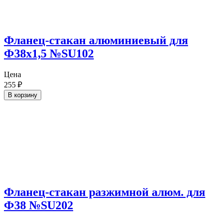
Фланец-стакан алюминиевый для
Ф38х1,5 №SU102
Цена
255
₽
В корзину
Фланец-стакан разжимной алюм. для
Ф38 №SU202