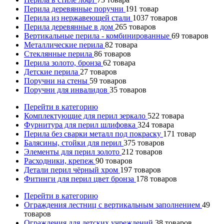
Перила деревянные поручни
191
товар
Перила из нержавеющей стали
1037
товаров
Перила деревянные в дом
265
товаров
Вертикальные перила - комбинированные
69
товаров
Металлические перила
82
товара
Стеклянные перила
86
товаров
Перила золото, бронза
62
товара
Детские перила
27
товаров
Поручни на стены
59
товаров
Поручни для инвалидов
35
товаров
Перейти в категорию
Комплектующие для перил зеркало
522
товара
Фурнитура для перил шлифовка
324
товара
Перила без сварки металл под покраску
171
товар
Балясины, стойки для перил
375
товаров
Элементы для перил золото
212
товаров
Расходники, крепеж
90
товаров
Детали перил чёрный хром
197
товаров
Фитинги для перил цвет бронза
178
товаров
Перейти в категорию
Ограждения лестниц с вертикальным заполнением
49
товаров
Ограждения для детских учреждений
38
товаров