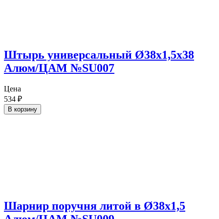
Штырь универсальный Ø38х1,5х38
Алюм/ЦАМ №SU007
Цена
534
₽
В корзину
Шарнир поручня литой в Ø38х1,5