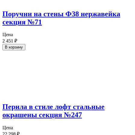
Поручни на стены Ф38 нержавейка
секция №71
Цена
2 451
₽
В корзину
Перила в стиле лофт стальные
окрашены секция №247
Цена
22 298
₽