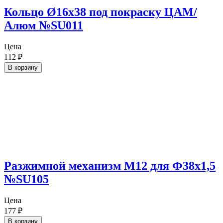
Кольцо Ø16х38 под покраску ЦАМ/
Алюм №SU011
Цена
112
₽
В корзину
Разжимной механизм М12 для Ф38х1,5
№SU105
Цена
177
₽
В корзину