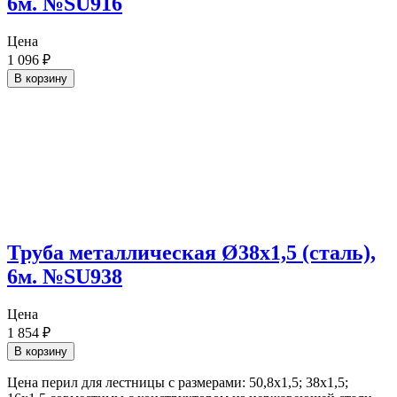
6м. №SU916
Цена
1 096
₽
В корзину
Труба металлическая Ø38х1,5 (сталь),
6м. №SU938
Цена
1 854
₽
В корзину
Цена перил для лестницы с размерами: 50,8х1,5; 38х1,5;