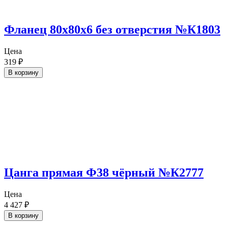
Фланец 80х80х6 без отверстия №К1803
Цена
319
₽
В корзину
Цанга прямая Ф38 чёрный №К2777
Цена
4 427
₽
В корзину