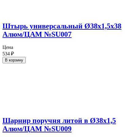
Штырь универсальный Ø38х1,5х38
Алюм/ЦАМ №SU007
Цена
534
₽
В корзину
Шарнир поручня литой в Ø38х1,5
Алюм/ЦАМ №SU009