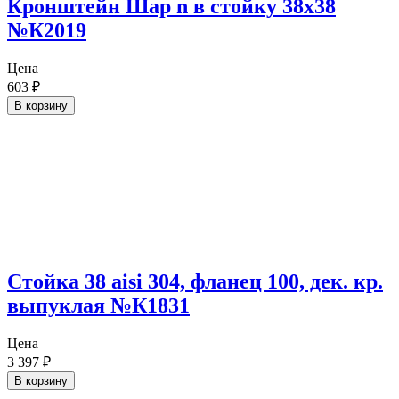
Кронштейн Шар n в стойку 38х38
№К2019
Цена
603
₽
В корзину
Стойка 38 aisi 304, фланец 100, дек. кр.
выпуклая №К1831
Цена
3 397
₽
В корзину