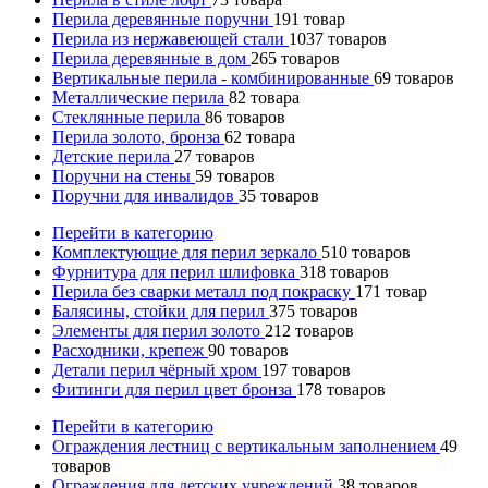
Перила деревянные поручни
191
товар
Перила из нержавеющей стали
1037
товаров
Перила деревянные в дом
265
товаров
Вертикальные перила - комбинированные
69
товаров
Металлические перила
82
товара
Стеклянные перила
86
товаров
Перила золото, бронза
62
товара
Детские перила
27
товаров
Поручни на стены
59
товаров
Поручни для инвалидов
35
товаров
Перейти в категорию
Комплектующие для перил зеркало
510
товаров
Фурнитура для перил шлифовка
318
товаров
Перила без сварки металл под покраску
171
товар
Балясины, стойки для перил
375
товаров
Элементы для перил золото
212
товаров
Расходники, крепеж
90
товаров
Детали перил чёрный хром
197
товаров
Фитинги для перил цвет бронза
178
товаров
Перейти в категорию
Ограждения лестниц с вертикальным заполнением
49
товаров
Ограждения для детских учреждений
38
товаров