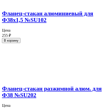
Фланец-стакан алюминиевый для
Ф38х1,5 №SU102
Цена
255
₽
В корзину
Фланец-стакан разжимной алюм. для
Ф38 №SU202
Цена