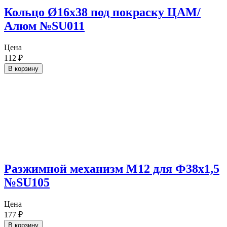
Кольцо Ø16х38 под покраску ЦАМ/
Алюм №SU011
Цена
112
₽
В корзину
Разжимной механизм М12 для Ф38х1,5
№SU105
Цена
177
₽
В корзину