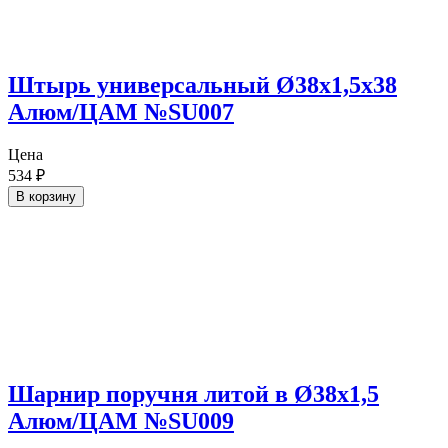
Штырь универсальный Ø38х1,5х38
Алюм/ЦАМ №SU007
Цена
534
₽
В корзину
Шарнир поручня литой в Ø38х1,5
Алюм/ЦАМ №SU009