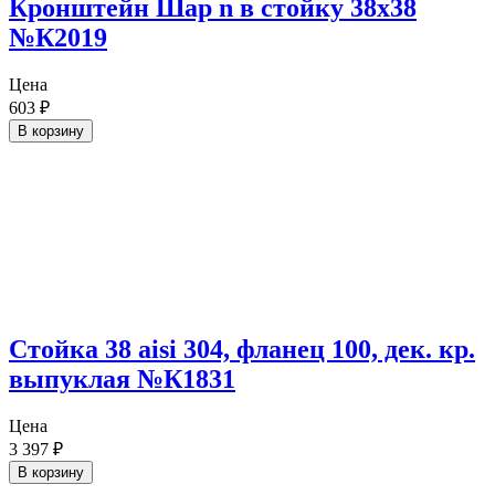
Кронштейн Шар n в стойку 38х38
№К2019
Цена
603
₽
В корзину
Стойка 38 aisi 304, фланец 100, дек. кр.
выпуклая №К1831
Цена
3 397
₽
В корзину