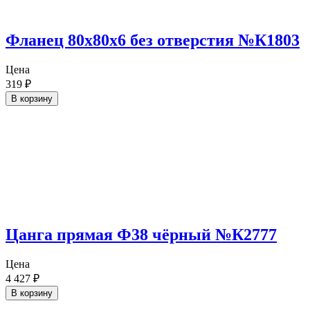
Фланец 80х80х6 без отверстия №К1803
Цена
319
₽
В корзину
Цанга прямая Ф38 чёрный №К2777
Цена
4 427
₽
В корзину