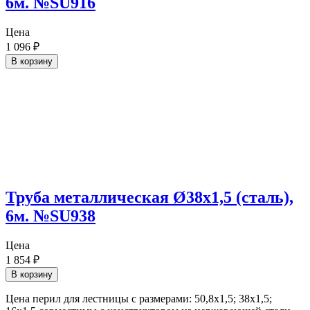
6м. №SU916
Цена
1 096
₽
В корзину
Труба металлическая Ø38х1,5 (сталь),
6м. №SU938
Цена
1 854
₽
В корзину
Цена перил для лестницы с размерами: 50,8х1,5; 38х1,5;