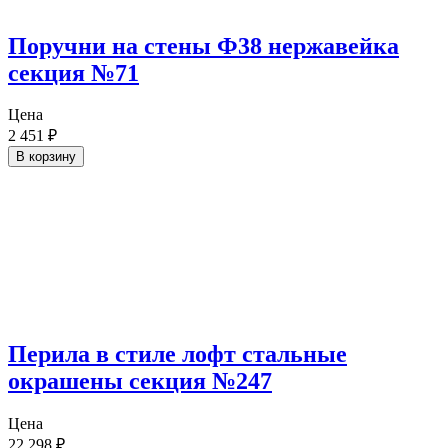
Поручни на стены Ф38 нержавейка
секция №71
Цена
2 451
₽
В корзину
Перила в стиле лофт стальные
окрашены секция №247
Цена
22 298
₽