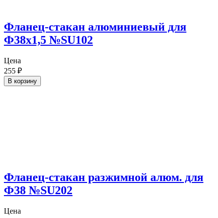
Фланец-стакан алюминиевый для
Ф38х1,5 №SU102
Цена
255
₽
В корзину
Фланец-стакан разжимной алюм. для
Ф38 №SU202
Цена