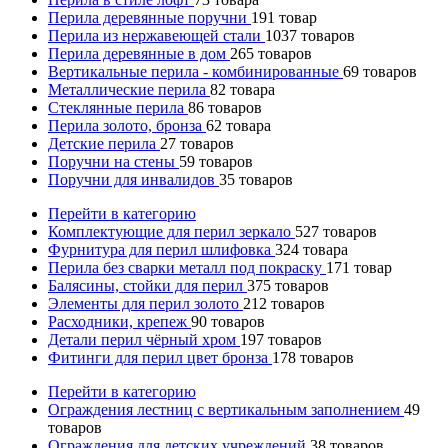
Перила деревянные поручни
191
товар
Перила из нержавеющей стали
1037
товаров
Перила деревянные в дом
265
товаров
Вертикальные перила - комбинированные
69
товаров
Металлические перила
82
товара
Стеклянные перила
86
товаров
Перила золото, бронза
62
товара
Детские перила
27
товаров
Поручни на стены
59
товаров
Поручни для инвалидов
35
товаров
Перейти в категорию
Комплектующие для перил зеркало
527
товаров
Фурнитура для перил шлифовка
324
товара
Перила без сварки металл под покраску
171
товар
Балясины, стойки для перил
375
товаров
Элементы для перил золото
212
товаров
Расходники, крепеж
90
товаров
Детали перил чёрный хром
197
товаров
Фитинги для перил цвет бронза
178
товаров
Перейти в категорию
Ограждения лестниц с вертикальным заполнением
49
товаров
Ограждения для детских учреждений
38
товаров