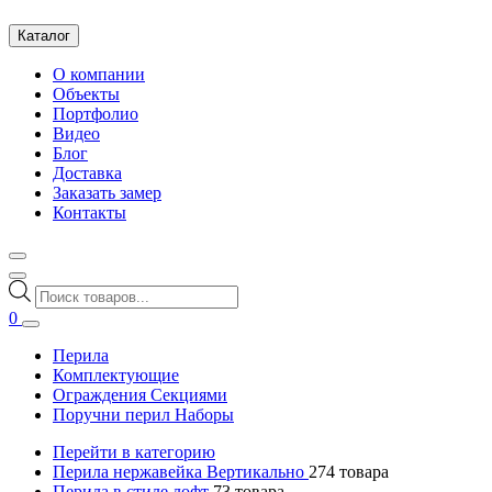
Каталог
О компании
Объекты
Портфолио
Видео
Блог
Доставка
Заказать замер
Контакты
Поиск
товаров
0
Перила
Комплектующие
Ограждения Секциями
Поручни перил Наборы
Перейти в категорию
Перила нержавейка Вертикально
274
товара
Перила в стиле лофт
73
товара