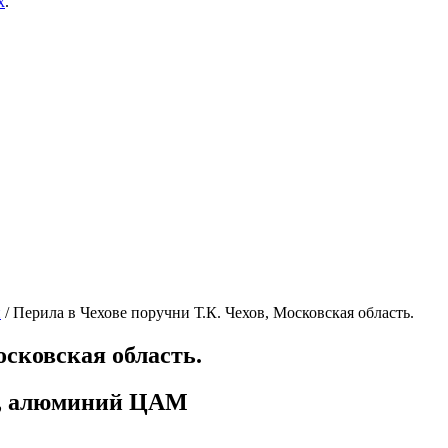
х
.
и
/
Перила в Чехове поручни Т.К. Чехов, Московская область.
осковская область.
а, алюминий ЦАМ