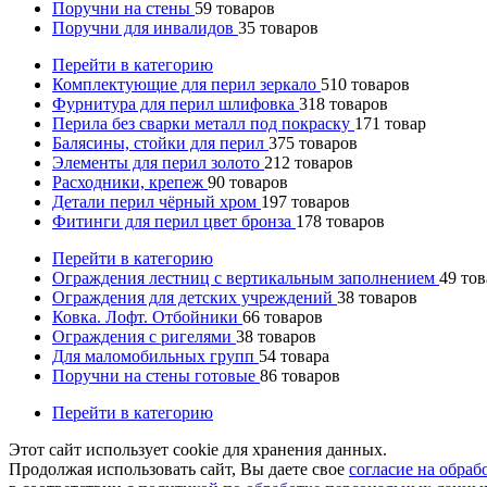
Поручни на стены
59
товаров
Поручни для инвалидов
35
товаров
Перейти в категорию
Комплектующие для перил зеркало
510
товаров
Фурнитура для перил шлифовка
318
товаров
Перила без сварки металл под покраску
171
товар
Балясины, стойки для перил
375
товаров
Элементы для перил золото
212
товаров
Расходники, крепеж
90
товаров
Детали перил чёрный хром
197
товаров
Фитинги для перил цвет бронза
178
товаров
Перейти в категорию
Ограждения лестниц с вертикальным заполнением
49
тов
Ограждения для детских учреждений
38
товаров
Ковка. Лофт. Отбойники
66
товаров
Ограждения с ригелями
38
товаров
Для маломобильных групп
54
товара
Поручни на стены готовые
86
товаров
Перейти в категорию
Этот сайт использует cookie для хранения данных.
Продолжая использовать сайт, Вы даете свое
согласие на обра