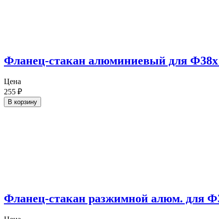
Фланец-стакан алюминиевый для Ф38х
Цена
255
₽
В корзину
Фланец-стакан разжимной алюм. для 