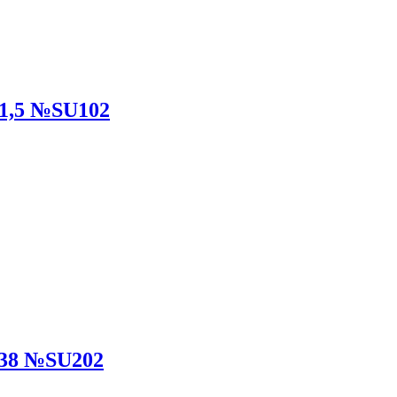
1,5 №SU102
Ф38 №SU202