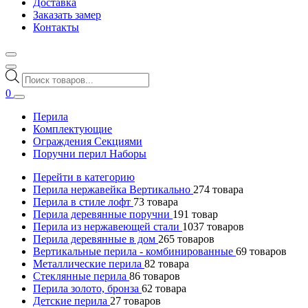
Доставка
Заказать замер
Контакты
Поиск
товаров
0
Перила
Комплектующие
Ограждения Секциями
Поручни перил Наборы
Перейти в категорию
Перила нержавейка Вертикально
274
товара
Перила в стиле лофт
73
товара
Перила деревянные поручни
191
товар
Перила из нержавеющей стали
1037
товаров
Перила деревянные в дом
265
товаров
Вертикальные перила - комбинированные
69
товаров
Металлические перила
82
товара
Стеклянные перила
86
товаров
Перила золото, бронза
62
товара
Детские перила
27
товаров