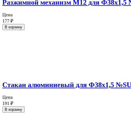
Разжимной механизм М12 для Ф38х1,5
Цена
177
₽
В корзину
Cтакан алюминиевый для Ф38х1,5 №SU
Цена
191
₽
В корзину