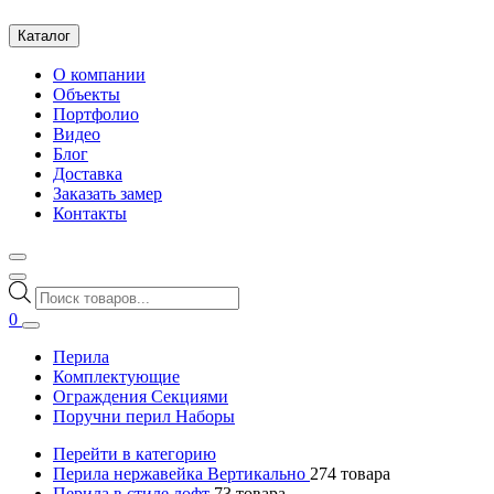
Каталог
О компании
Объекты
Портфолио
Видео
Блог
Доставка
Заказать замер
Контакты
Поиск
товаров
0
Перила
Комплектующие
Ограждения Секциями
Поручни перил Наборы
Перейти в категорию
Перила нержавейка Вертикально
274
товара
Перила в стиле лофт
73
товара