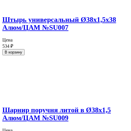
Штырь универсальный Ø38х1,5х38
Алюм/ЦАМ №SU007
Цена
534
₽
В корзину
Шарнир поручня литой в Ø38х1,5
Алюм/ЦАМ №SU009
Цена