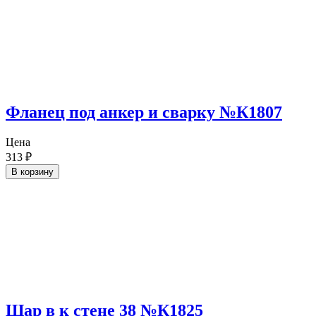
Фланец под анкер и сварку №К1807
Цена
313
₽
В корзину
Шар в к стене 38 №К1825