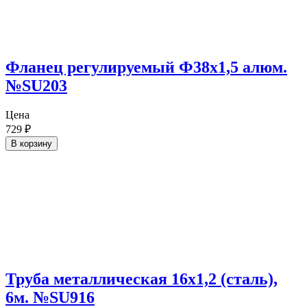
Фланец регулируемый Ф38х1,5 алюм.
№SU203
Цена
729
₽
В корзину
Труба металлическая 16х1,2 (сталь),
6м. №SU916