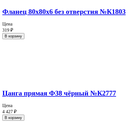
Фланец 80х80х6 без отверстия №К1803
Цена
319
₽
В корзину
Цанга прямая Ф38 чёрный №К2777
Цена
4 427
₽
В корзину