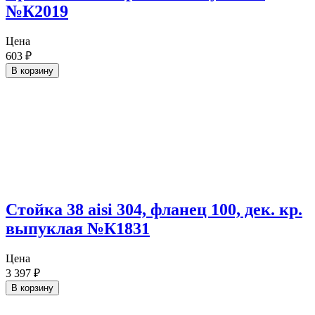
№К2019
Цена
603
₽
В корзину
Стойка 38 aisi 304, фланец 100, дек. кр.
выпуклая №К1831
Цена
3 397
₽
В корзину