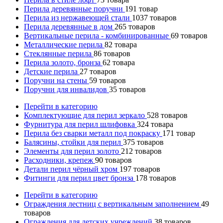
Перила деревянные поручни
191
товар
Перила из нержавеющей стали
1037
товаров
Перила деревянные в дом
265
товаров
Вертикальные перила - комбинированные
69
товаров
Металлические перила
82
товара
Стеклянные перила
86
товаров
Перила золото, бронза
62
товара
Детские перила
27
товаров
Поручни на стены
59
товаров
Поручни для инвалидов
35
товаров
Перейти в категорию
Комплектующие для перил зеркало
528
товаров
Фурнитура для перил шлифовка
324
товара
Перила без сварки металл под покраску
171
товар
Балясины, стойки для перил
375
товаров
Элементы для перил золото
212
товаров
Расходники, крепеж
90
товаров
Детали перил чёрный хром
197
товаров
Фитинги для перил цвет бронза
178
товаров
Перейти в категорию
Ограждения лестниц с вертикальным заполнением
49
товаров
Ограждения для детских учреждений
38
товаров