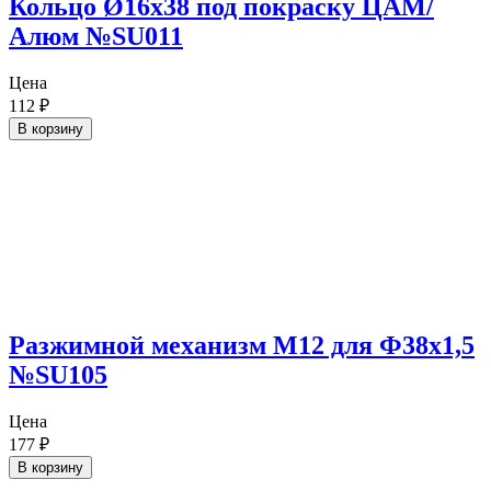
Кольцо Ø16х38 под покраску ЦАМ/
Алюм №SU011
Цена
112
₽
В корзину
Разжимной механизм М12 для Ф38х1,5
№SU105
Цена
177
₽
В корзину