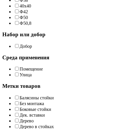
Ф38
40х40
Ф42
Ф50
Ф50,8
Набор или добор
Добор
Среда применения
Помещение
Улица
Метки товаров
Балясины стойки
Без монтажа
Боковые стойки
Дек. вставки
Дерево
Дерево в стойках