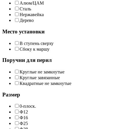
Алюм/ЦАМ
Сталь
Нержавейка
Дерево
Место установки
В ступень сверху
Сбоку к маршу
Поручни для перил
Круглые не замкнутые
Круглые завязанные
Квадратные не замкнутые
Размер
0-плоск.
Ф12
Ф16
Ф25