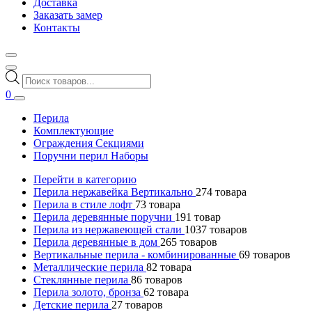
Доставка
Заказать замер
Контакты
Поиск
товаров
0
Перила
Комплектующие
Ограждения Секциями
Поручни перил Наборы
Перейти в категорию
Перила нержавейка Вертикально
274
товара
Перила в стиле лофт
73
товара
Перила деревянные поручни
191
товар
Перила из нержавеющей стали
1037
товаров
Перила деревянные в дом
265
товаров
Вертикальные перила - комбинированные
69
товаров
Металлические перила
82
товара
Стеклянные перила
86
товаров
Перила золото, бронза
62
товара
Детские перила
27
товаров