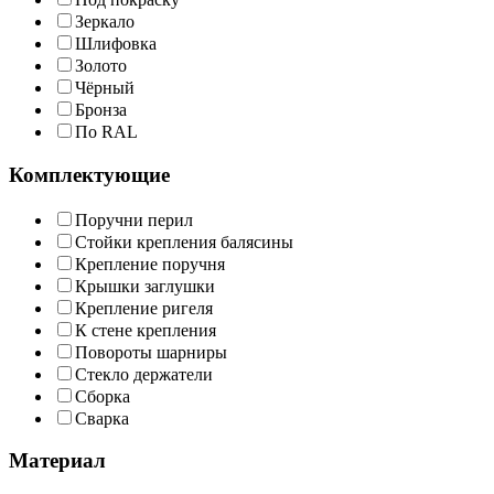
Зеркало
Шлифовка
Золото
Чёрный
Бронза
По RAL
Комплектующие
Поручни перил
Стойки крепления балясины
Крепление поручня
Крышки заглушки
Крепление ригеля
К стене крепления
Повороты шарниры
Стекло держатели
Сборка
Сварка
Материал