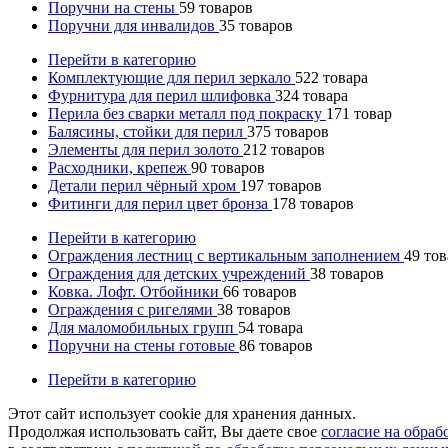
Поручни на стены
59
товаров
Поручни для инвалидов
35
товаров
Перейти в категорию
Комплектующие для перил зеркало
522
товара
Фурнитура для перил шлифовка
324
товара
Перила без сварки металл под покраску
171
товар
Балясины, стойки для перил
375
товаров
Элементы для перил золото
212
товаров
Расходники, крепеж
90
товаров
Детали перил чёрный хром
197
товаров
Фитинги для перил цвет бронза
178
товаров
Перейти в категорию
Ограждения лестниц с вертикальным заполнением
49
тов
Ограждения для детских учреждений
38
товаров
Ковка. Лофт. Отбойники
66
товаров
Ограждения с ригелями
38
товаров
Для маломобильных групп
54
товара
Поручни на стены готовые
86
товаров
Перейти в категорию
Этот сайт использует cookie для хранения данных.
Продолжая использовать сайт, Вы даете свое
согласие на обра