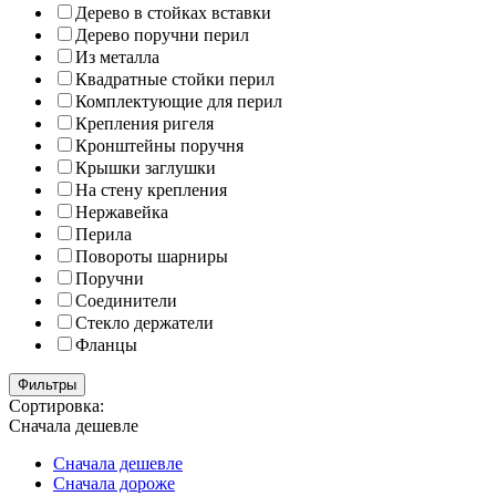
Дерево в стойках вставки
Дерево поручни перил
Из металла
Квадратные стойки перил
Комплектующие для перил
Крепления ригеля
Кронштейны поручня
Крышки заглушки
На стену крепления
Нержавейка
Перила
Повороты шарниры
Поручни
Соединители
Стекло держатели
Фланцы
Фильтры
Сортировка:
Сначала дешевле
Сначала дешевле
Сначала дороже