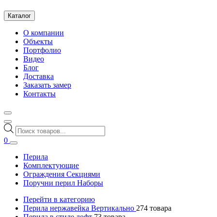
Каталог
О компании
Объекты
Портфолио
Видео
Блог
Доставка
Заказать замер
Контакты
Поиск
товаров
0
Перила
Комплектующие
Ограждения Секциями
Поручни перил Наборы
Перейти в категорию
Перила нержавейка Вертикально
274
товара
Перила в стиле лофт
73
товара