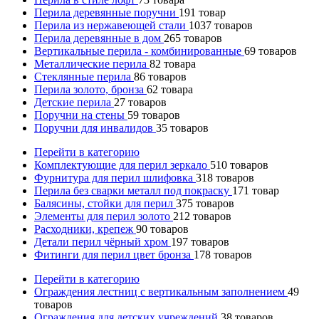
Перила деревянные поручни
191
товар
Перила из нержавеющей стали
1037
товаров
Перила деревянные в дом
265
товаров
Вертикальные перила - комбинированные
69
товаров
Металлические перила
82
товара
Стеклянные перила
86
товаров
Перила золото, бронза
62
товара
Детские перила
27
товаров
Поручни на стены
59
товаров
Поручни для инвалидов
35
товаров
Перейти в категорию
Комплектующие для перил зеркало
510
товаров
Фурнитура для перил шлифовка
318
товаров
Перила без сварки металл под покраску
171
товар
Балясины, стойки для перил
375
товаров
Элементы для перил золото
212
товаров
Расходники, крепеж
90
товаров
Детали перил чёрный хром
197
товаров
Фитинги для перил цвет бронза
178
товаров
Перейти в категорию
Ограждения лестниц с вертикальным заполнением
49
товаров
Ограждения для детских учреждений
38
товаров