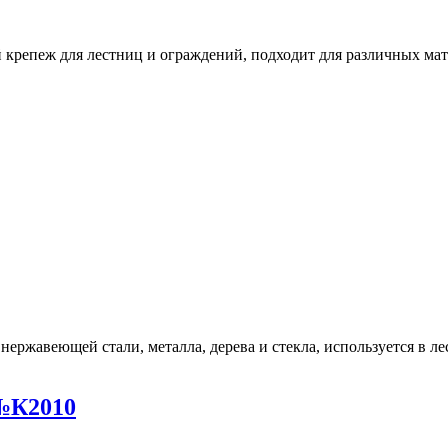
 №К2010