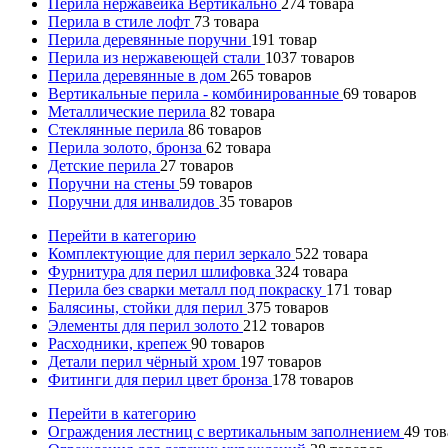
Перила нержавейка Вертикально
274
товара
Перила в стиле лофт
73
товара
Перила деревянные поручни
191
товар
Перила из нержавеющей стали
1037
товаров
Перила деревянные в дом
265
товаров
Вертикальные перила - комбинированные
69
товаров
Металлические перила
82
товара
Стеклянные перила
86
товаров
Перила золото, бронза
62
товара
Детские перила
27
товаров
Поручни на стены
59
товаров
Поручни для инвалидов
35
товаров
Перейти в категорию
Комплектующие для перил зеркало
522
товара
Фурнитура для перил шлифовка
324
товара
Перила без сварки металл под покраску
171
товар
Балясины, стойки для перил
375
товаров
Элементы для перил золото
212
товаров
Расходники, крепеж
90
товаров
Детали перил чёрный хром
197
товаров
Фитинги для перил цвет бронза
178
товаров
Перейти в категорию
Ограждения лестниц с вертикальным заполнением
49
тов