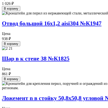
1 026
₽
В корзину
Отвод большой 16х1,2 aisi304 №К1947
Цена
938
₽
В корзину
Шар в к стене 38 №К1825
Цена
861
₽
В корзину
Ложемент n в стойку 50,8х50,8 угловой