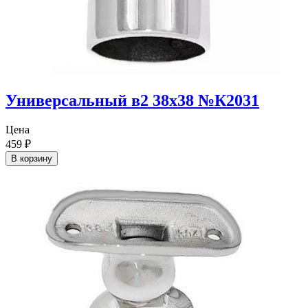
Универсальный в2 38х38 №К2031
Цена
459
₽
В корзину