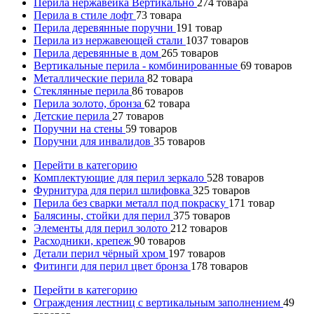
Перила нержавейка Вертикально
274
товара
Перила в стиле лофт
73
товара
Перила деревянные поручни
191
товар
Перила из нержавеющей стали
1037
товаров
Перила деревянные в дом
265
товаров
Вертикальные перила - комбинированные
69
товаров
Металлические перила
82
товара
Стеклянные перила
86
товаров
Перила золото, бронза
62
товара
Детские перила
27
товаров
Поручни на стены
59
товаров
Поручни для инвалидов
35
товаров
Перейти в категорию
Комплектующие для перил зеркало
528
товаров
Фурнитура для перил шлифовка
325
товаров
Перила без сварки металл под покраску
171
товар
Балясины, стойки для перил
375
товаров
Элементы для перил золото
212
товаров
Расходники, крепеж
90
товаров
Детали перил чёрный хром
197
товаров
Фитинги для перил цвет бронза
178
товаров
Перейти в категорию
Ограждения лестниц с вертикальным заполнением
49