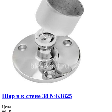
Шар в к стене 38 №К1825
Цена
861
₽