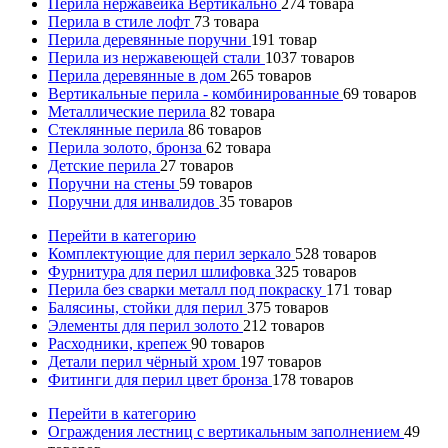
Перила нержавейка Вертикально
274
товара
Перила в стиле лофт
73
товара
Перила деревянные поручни
191
товар
Перила из нержавеющей стали
1037
товаров
Перила деревянные в дом
265
товаров
Вертикальные перила - комбинированные
69
товаров
Металлические перила
82
товара
Стеклянные перила
86
товаров
Перила золото, бронза
62
товара
Детские перила
27
товаров
Поручни на стены
59
товаров
Поручни для инвалидов
35
товаров
Перейти в категорию
Комплектующие для перил зеркало
528
товаров
Фурнитура для перил шлифовка
325
товаров
Перила без сварки металл под покраску
171
товар
Балясины, стойки для перил
375
товаров
Элементы для перил золото
212
товаров
Расходники, крепеж
90
товаров
Детали перил чёрный хром
197
товаров
Фитинги для перил цвет бронза
178
товаров
Перейти в категорию
Ограждения лестниц с вертикальным заполнением
49