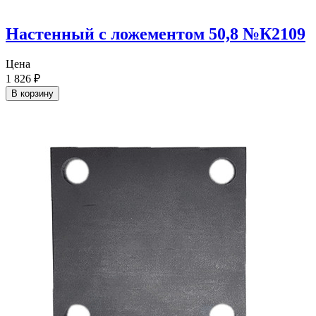
Настенный с ложементом 50,8 №К2109
Цена
1 826
₽
В корзину