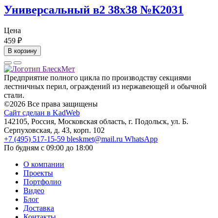
Универсальный в2 38х38 №К2031
Цена
459
₽
В корзину
Предприятие полного цикла по производству секциями
лестничных перил, ограждений из нержавеющей и обычной
стали.
©2026 Все права защищены
Сайт сделан в KadWeb
142105, Россия, Московская область, г. Подольск, ул. Б.
Серпуховская, д. 43, корп. 102
+7 (495) 517-15-59
bleskmet@mail.ru
WhatsApp
По будням с 09:00 до 18:00
О компании
Проекты
Портфолио
Видео
Блог
Доставка
Контакты